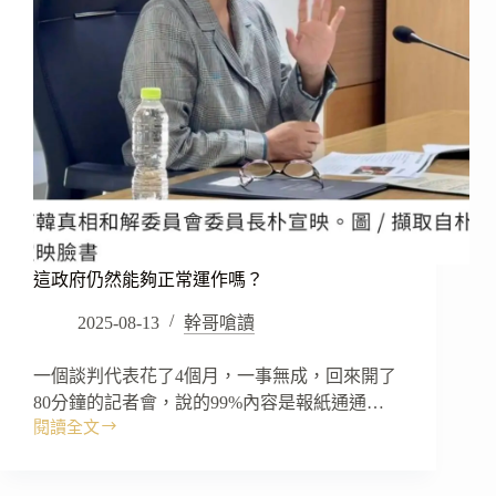
這政府仍然能夠正常運作嗎？
2025-08-13
幹哥嗆讀
一個談判代表花了4個月，一事無成，回來開了
80分鐘的記者會，說的99%內容是報紙通通…
閱讀全文
這
政
府