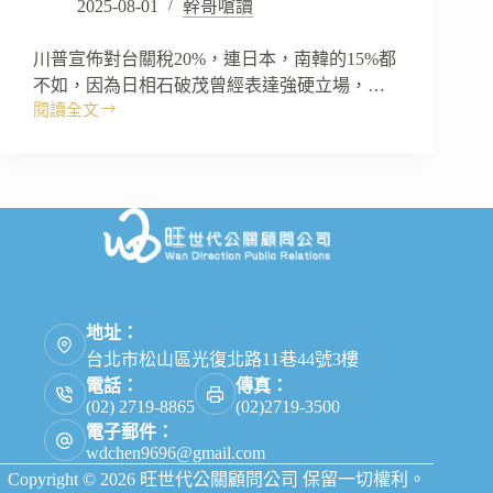
2025-08-01
幹哥嗆讀
川普宣佈對台關稅20%，連日本，南韓的15%都
不如，因為日相石破茂曾經表達強硬立場，…
閱讀全文
暫
時
性
關
稅
是
10
年，
還
是
地址：
100
台北市松山區光復北路11巷44號3樓
年？
電話：
傳真：
(02) 2719-8865
(02)2719-3500
電子郵件：
wdchen9696@gmail.com
Copyright © 2026 旺世代公關顧問公司 保留一切權利。