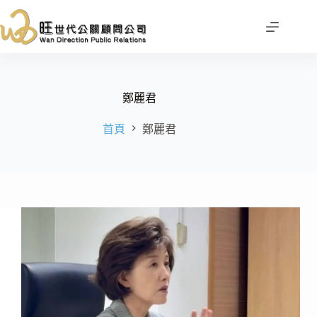
跳
至
主
要
內
容
鄭麗君
首頁
鄭麗君