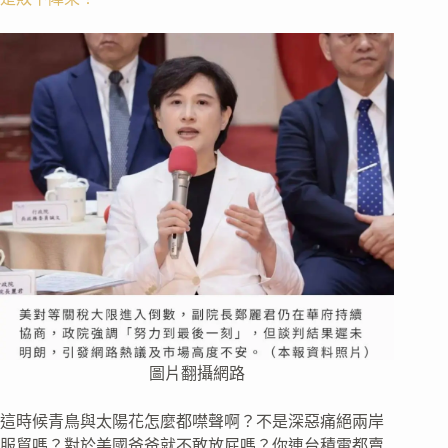
圖片翻攝網路
這時候青鳥與太陽花怎麼都噤聲啊？不是深惡痛絕兩岸
服貿嗎？對於美國爸爸就不敢放屁嗎？你連台積電都賣