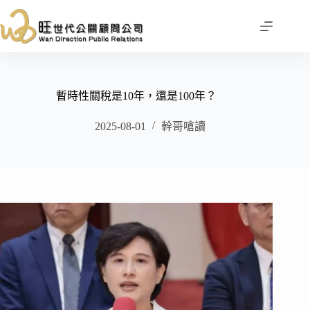
跳
至
主
要
內
容
暫時性關稅是10年，還是100年？
2025-08-01
幹哥嗆讀