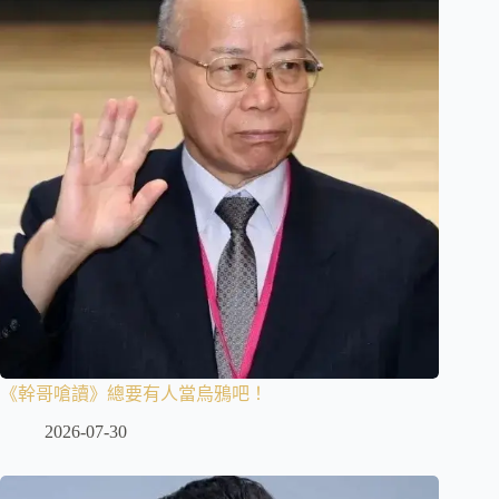
《幹哥嗆讀》總要有人當烏鴉吧！
2026-07-30