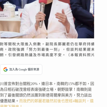
加入為 Google 偏好來源
川普宣佈對台關稅20%，連日本，南韓的15%都不如，因
為日相石破茂曾經表達強硬立場，朝野鼓掌！南韓則是
到了最後關頭仍然派團到斯德哥爾摩與美方，努力談出
優惠結果。
而我們的鄭麗君雖然前後也歷經4輪談判，還
是敗下陣來！