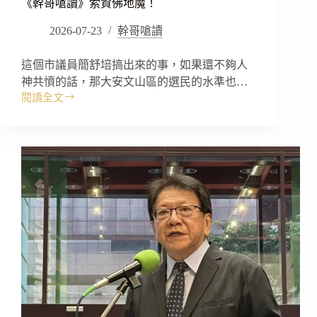
《幹哥嗆讀》索資佛地魔！
2026-07-23
幹哥嗆讀
這個市議員簡舒培搞出來的事，如果還不夠人
神共憤的話，那大安文山區的選民的水準也…
閱讀全文
《幹
哥
嗆
讀》
索
資
佛
地
魔！