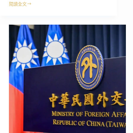
閱讀全文
《幹
哥
嗆
讀》
聲
援
蘇
一
峰
醫
師！