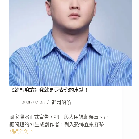
烏
鴉
吧！
《幹哥嗆讀》我就是要查你的水錶！
2026-07-28
幹哥嗆讀
國家機器正式宣告，把一般人民諷刺時事、凸
顯問題的AI生成創作者，列入恐怖查察打擊…
閱讀全文
《幹