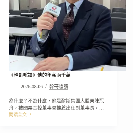
《幹哥嗆讀》他的年薪兩千萬！
2026-08-06
幹哥嗆讀
為什麼？不為什麼，他是耐斯集團大股東陳冠
舟，被國票金控董事會推薦出任副董事長，…
閱讀全文
《幹
哥
嗆