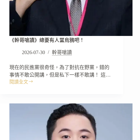
《幹哥嗆讀》總要有人當烏鴉吧！
2026-07-30
幹哥嗆讀
現在的民進黨很奇怪，為了對抗在野黨，錯的
事情不敢公開講，但是私下一樣不敢講！ 這…
閱讀全文
《幹
哥
嗆
讀》
總
要
有
人
當