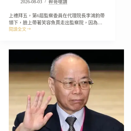
2026-08-03
幹哥嗆讀
上禮拜五，第6屆監察委員在代理院長李鴻鈞帶
領下，臉上帶著笑容魚貫走出監察院，因為…
閱讀全文
《幹
哥
嗆
讀》
廢
除
監
察
院，
廢
除
NCC！