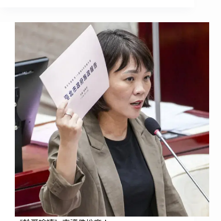
哥
嗆
讀》
我
就
是
要
查
你
的
水
錶！