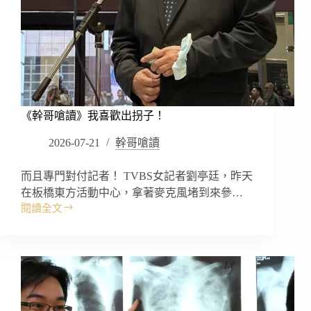
《幹哥嗆讀》我喜歡出拐子！
2026-07-21
幹哥嗆讀
而且專門對付記者！ TVBS女記者劉亭廷，昨天
在板橋東方活動中心，拿著麥克風堵到來參…
閱讀全文
《幹
哥
嗆
讀》
我
喜
歡