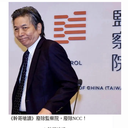
讀》
他
的
年
薪
兩
千
萬！
《幹哥嗆讀》廢除監察院，廢除NCC！