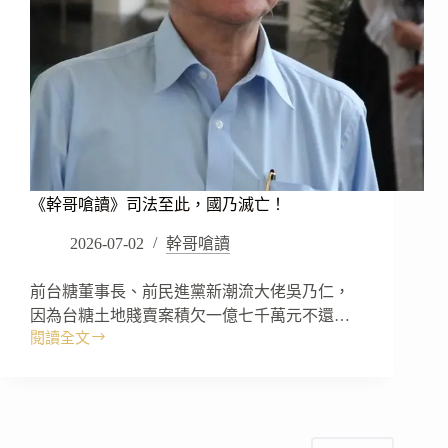
《幹哥嗆讀》司法至此，國乃滅亡！
2026-07-02
幹哥嗆讀
前台糖董事長、前民進黨新潮流大佬吳乃仁，
因為台糖土地賤賣案積欠一億七千萬元不還…
閱讀全文
《幹
哥
嗆
讀》
司