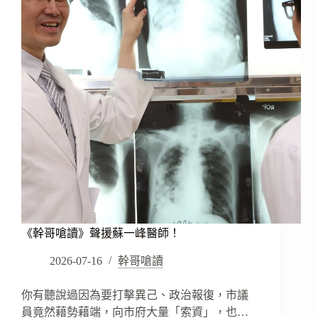
出
拐
子！
《幹哥嗆讀》聲援蘇一峰醫師！
2026-07-16
幹哥嗆讀
你有聽說過因為要打擊異己、政治報復，市議
員竟然藉勢藉端，向市府大量「索資」，也…