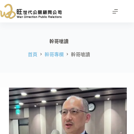
跳
至
主
要
內
容
幹哥嗆讀
首頁
幹哥專欄
幹哥嗆讀