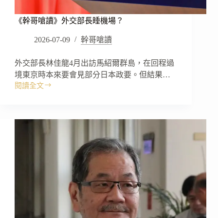
《幹哥嗆讀》外交部長睡機場？
2026-07-09
幹哥嗆讀
外交部長林佳龍4月出訪馬紹爾群島，在回程過
境東京時本來要會見部分日本政要。但結果…
閱讀全文
《幹
哥
嗆
讀》
外
交
部
長
睡
機
場？