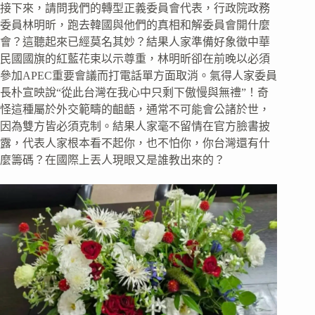
接下來，請問我們的轉型正義委員會代表，行政院政務
委員林明昕，跑去韓國與他們的真相和解委員會開什麼
會？這聽起來已經莫名其妙？結果人家準備好象徵中華
民國國旗的紅藍花束以示尊重，林明昕卻在前晚以必須
參加APEC重要會議而打電話單方面取消。氣得人家委員
長朴宣映說“從此台灣在我心中只剩下傲慢與無禮”！奇
怪這種屬於外交範疇的齟齬，通常不可能會公諸於世，
因為雙方皆必須克制。結果人家毫不留情在官方臉書披
露，代表人家根本看不起你，也不怕你，你台灣還有什
麼籌碼？在國際上丟人現眼又是誰教出來的？