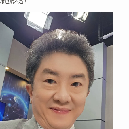
孩也騙不過！