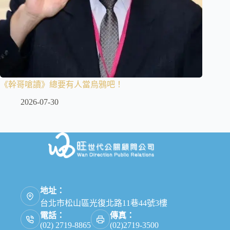
《幹哥嗆讀》總要有人當烏鴉吧！
2026-07-30
地址：
台北市松山區光復北路11巷44號3樓
電話：
傳真：
(02) 2719-8865
(02)2719-3500