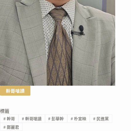
幹哥嗆讀
標籤
#
幹哥
#
幹哥嗆讀
#
彭華幹
#
朴宣映
#
民進黨
#
鄭麗君