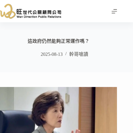
跳
至
主
要
內
容
這政府仍然能夠正常運作嗎？
2025-08-13
幹哥嗆讀