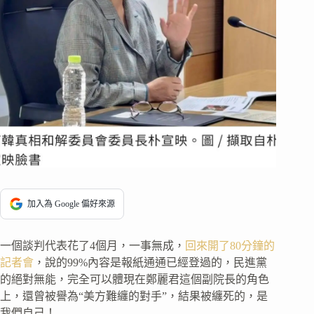
加入為 Google 偏好來源
一個談判代表花了4個月，一事無成，
回來開了80分鐘的
記者會
，說的99%內容是報紙通通已經登過的，民進黨
的絕對無能，完全可以體現在鄭麗君這個副院長的角色
上，還曾被譽為“美方難纏的對手”，結果被纏死的，是
我們自己！