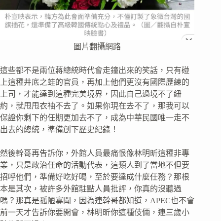
圖片翻攝網路
這些都不是兩位蔣總統時代會走鐘出來的笑話，只有碰
上這種井底之蛙的官員，再加上他們更沒有國際歷練的
上司，才能達到這種完美境界，因此自己過境不了紐
約，就甩甩衣袖不去了。如果你現在去不了，那我可以
保證你剩下的任期更加去不了，成為中華民國唯一走不
出去的總統，準備創下歷史紀錄！
然後幹哥再告訴你，外館人員最痛恨像林明昕這種非專
業，只是政治任命的活動代表，這類人到了當地不但要
招呼他們，準備好吃好喝，至於要達成什麼任務？那根
本是其次，被許多外館駐點人員批評，你真的沒聽過
嗎？那真是孤陋寡聞，因為連幹哥都知道，APEC也不會
前一天才告訴你要開會，林明昕你這種伎倆，連三歲小