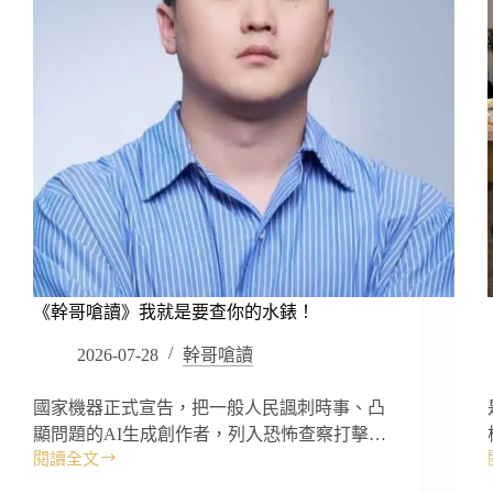
《幹哥嗆讀》我就是要查你的水錶！
2026-07-28
幹哥嗆讀
國家機器正式宣告，把一般人民諷刺時事、凸
顯問題的AI生成創作者，列入恐怖查察打擊…
閱讀全文
《幹
哥