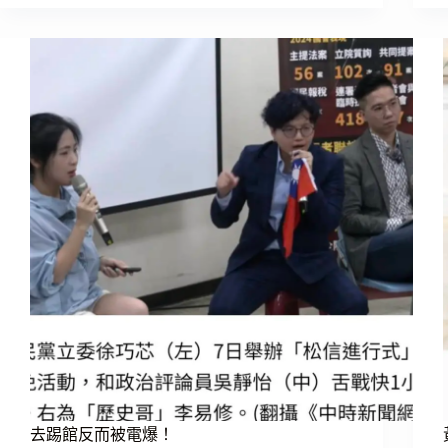
嗆
讀》
我
就
是
要
查
你
的
水
錶！
去踢館反而被電爆！