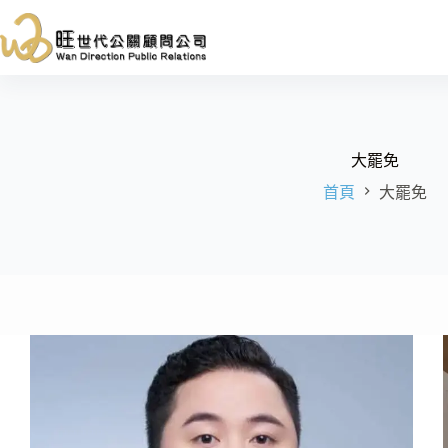
跳
至
主
要
內
容
大罷免
首頁
大罷免