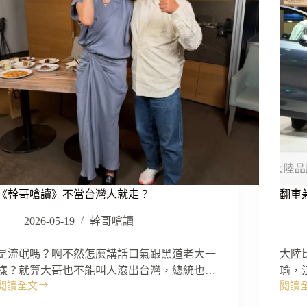
《幹哥嗆讀》不當台灣人就走？
翻車
2026-05-19
幹哥嗆讀
是流氓嗎？啊不然怎麼講話口氣跟黑道老大一
大陸
樣？就算大哥也不能叫人滾出台灣，總統也…
瑜，
閱讀全文
閱讀
《幹
翻
哥
車