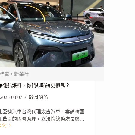
兼翻船爆料，你們想輸得更慘嗎？
2025-08-07
幹哥嗆讀
比亞迪汽車台灣代理太古汽車，宴請韓國
江啟臣的國會助理，立法院總務處長廖…
全文