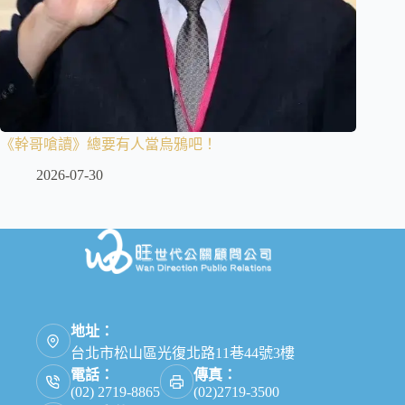
《幹哥嗆讀》總要有人當烏鴉吧！
2026-07-30
地址：
台北市松山區光復北路11巷44號3樓
電話：
傳真：
(02) 2719-8865
(02)2719-3500