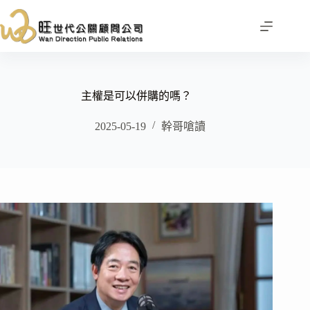
跳
至
主
要
內
容
主權是可以併購的嗎？
2025-05-19
幹哥嗆讀