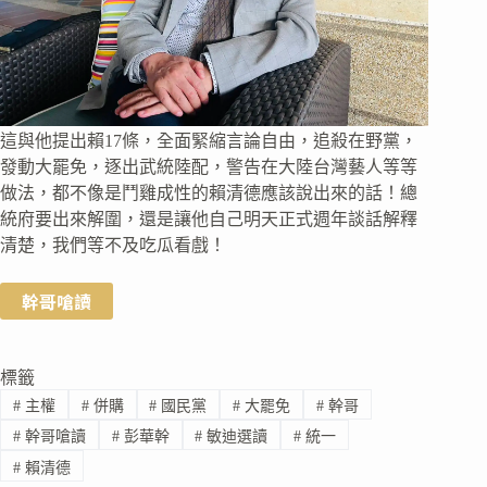
這與他提出賴17條，全面緊縮言論自由，追殺在野黨，
發動大罷免，逐出武統陸配，警告在大陸台灣藝人等等
做法，都不像是鬥雞成性的賴清德應該說出來的話！總
統府要出來解圍，還是讓他自己明天正式週年談話解釋
清楚，我們等不及吃瓜看戲！
幹哥嗆讀
標籤
#
主權
#
併購
#
國民黨
#
大罷免
#
幹哥
#
幹哥嗆讀
#
彭華幹
#
敏迪選讀
#
統一
#
賴清德