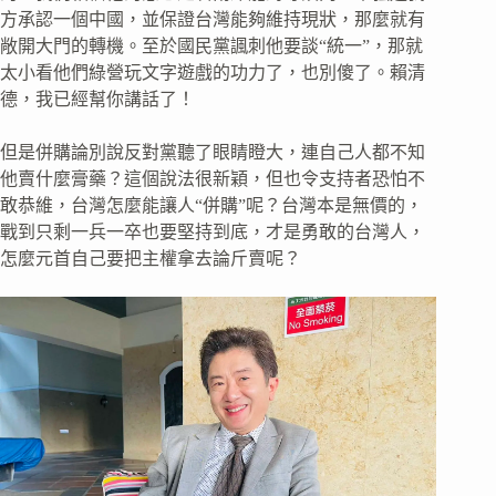
方承認一個中國，並保證台灣能夠維持現狀，那麼就有
敞開大門的轉機。至於國民黨諷刺他要談“統一”，那就
太小看他們綠營玩文字遊戲的功力了，也別傻了。賴清
德，我已經幫你講話了！
但是併購論別說反對黨聽了眼睛瞪大，連自己人都不知
他賣什麼膏藥？這個說法很新穎，但也令支持者恐怕不
敢恭維，台灣怎麼能讓人“併購”呢？台灣本是無價的，
戰到只剩一兵一卒也要堅持到底，才是勇敢的台灣人，
怎麼元首自己要把主權拿去論斤賣呢？