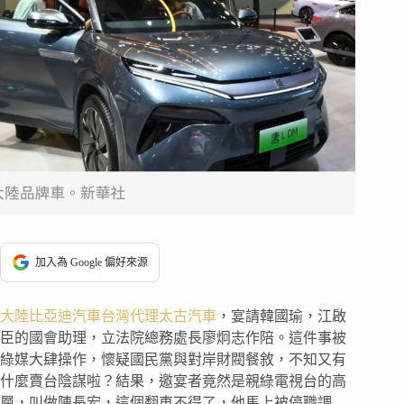
加入為 Google 偏好來源
大陸比亞迪汽車台灣代理太古汽車
，宴請韓國瑜，江啟
臣的國會助理，立法院總務處長廖炯志作陪。這件事被
綠媒大肆操作，懷疑國民黨與對岸財閥餐敘，不知又有
什麼賣台陰謀啦？結果，邀宴者竟然是親綠電視台的高
層，叫做陳長宏，這個翻車不得了，他馬上被停職調