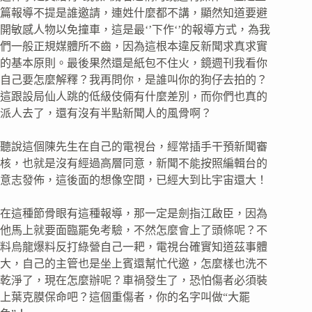
篇報導不提是誰邀請，連姓什麼都不講，顯然知道要避
開敏感人物以免撞車，這是最‘’下作‘’的報導方式，為我
們一般正規媒體所不齒，因為這根本違反新聞求真求實
的基本原則。最後果然還是紙包不住火，鏡週刊我看你
自己要怎麼解釋？我再問你，是誰叫你的狗仔去拍的？
這跟設局仙人跳的低級伎倆有什麼差別，而你們也真的
派人去了，還有沒有半點新聞人的風骨啊？
聽說這個陳先生在自己的電視台，經常插手干預新聞審
核，也就是沒有經過高層同意，新聞不能按照編輯台的
意志發佈，這後面的想像空間，已經大到比宇宙還大！
在這種節骨眼有這種報導，那一定是劍指江啟臣，因為
他馬上就要面臨罷免考驗，不然怎麼會上了頭條呢？不
料烏龍爆料反打綠營自己一耙，電視台確實知道茲事體
大，自己的主管也是坐上賓還幫忙代邀，怎麼樣也洗不
乾淨了，現在怎麼辦呢？車禍發生了，恐怕傷者必須裝
上葉克膜保命吧？這個重傷者，你的名字叫做“大罷