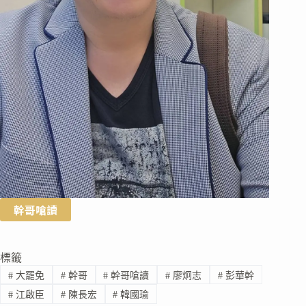
幹哥嗆讀
標籤
#
大罷免
#
幹哥
#
幹哥嗆讀
#
廖炯志
#
彭華幹
#
江啟臣
#
陳長宏
#
韓國瑜