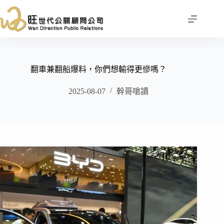
跳
至
主
要
內
容
翻車兼翻船爆料，你們想輸得更慘嗎？
2025-08-07
幹哥嗆讀