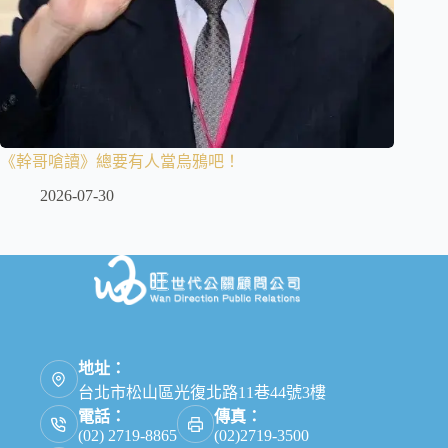
《幹哥嗆讀》總要有人當烏鴉吧！
2026-07-30
地址：
台北市松山區光復北路11巷44號3樓
電話：
傳真：
(02) 2719-8865
(02)2719-3500