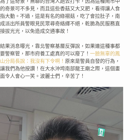
為了這奇景，無聊的台灣人跑去打卡，因為這種鬧市中
的奇景可不多見，而且這些香菇又大又肥，看得讓人食
指大動。不過，這是有名的綠褶菇，吃了會拉肚子，南
成派出所員警眼見民眾尋奇絡繹不絕，乾脆為民服務直
接拔光光，以免造成交通事故！
結果消息曝光，靠北警察基層反彈說，如果連這種事都
要警察管，那市府養工處真的可以廢了！
一臉無辜的鳳
山分局長說：我沒有下令啊！
原來是警員自發的行為，
讓我們為他按讚！在大水沖垮南部龍王廟之際，這個畫
面令人會心一笑。波麗士們，辛苦了！