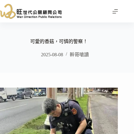
跳
至
主
要
內
容
可愛的香菇，可憐的警察！
2025-08-08
幹哥嗆讀