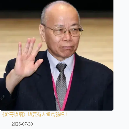
《幹哥嗆讀》總要有人當烏鴉吧！
2026-07-30