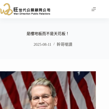
跳
至
主
要
內
容
是樓地板而不是天花板！
2025-08-11
幹哥嗆讀