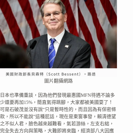
圖片翻攝網路
日本也準備重談，因為他們發現最惠國MFN待遇不論多
少還要再加15%，簡直氣得跳腳，大家都被美國耍了！
可是石破茂並沒有說“只是暫時性的，而且因為有保密條
款，所以不能說”這種屁話，現在是東窗事發，賴清德望
之不似人君，臉色越來越難看，氣若游絲，左支右絀，
完全失去方向與策略，大難即將來臨，經濟部八大因應