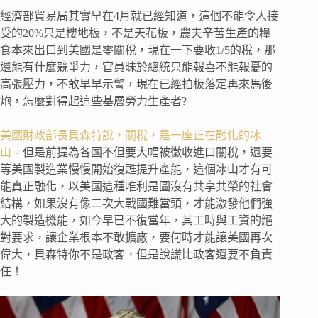
經濟部貿易局其實早在4月就已經知道，這個不能令人接
受的20%只是樓地板，不是天花板，農夫辛苦生產的糧
食本來出口到美國是零關稅，現在一下要收1/5的稅，那
還能有什麼競爭力，官員昧於總統只能報喜不能報憂的
高張壓力，不敢早早示警，現在已經拍板落定再來馬後
炮，怎麼對得起這些基層勞力生產者?
美國財政部長貝森特說，關稅，是一座正在融化的冰
山。
但是前提為各國不但要大幅被徵收進口關稅，還要
等美國製造業慢慢開始復甦提升產能，這個冰山才有可
能真正融化，以美國這種唯利是圖沒有共享共榮的社會
結構，如果沒有像二次大戰國難當頭，才能激發他們強
大的製造機能，如今早已不復當年，其工時與工資的絕
對要求，讓企業根本不敢擴廠，要何時才能讓美國再次
偉大，貝森特你不是政客，但是說謊比政客還要不負責
任！