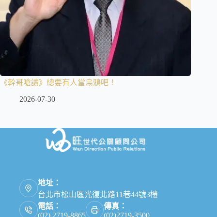
《幹哥嗆讀》總要有人當烏鴉吧！
2026-07-30
地址：
台北市松山區光復北路11巷44號3樓
電話：
傳真：
(02) 2719-8865
(02)2719-3500