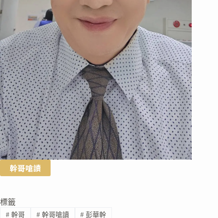
幹哥嗆讀
標籤
#
幹哥
#
幹哥嗆讀
#
彭華幹