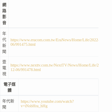
網
路
影
音
年
代
https://www.eracom.com.tw/EraNews/Home/Life/2022-12-
06/991475.html
新
聞
壹
https://www.nexttv.com.tw/NextTV/News/Home/Life/2022-
電
12-06/991478.html
視
電子媒
體
年代新
https://www.youtube.com/watch?
v=iNsbHra_hHg
聞