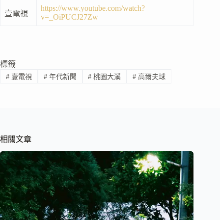
https://www.youtube.com/watch?
壹電視
v=_OiPUCJ27Zw
標籤
#
壹電視
#
年代新聞
#
桃園大溪
#
高爾夫球
相關文章