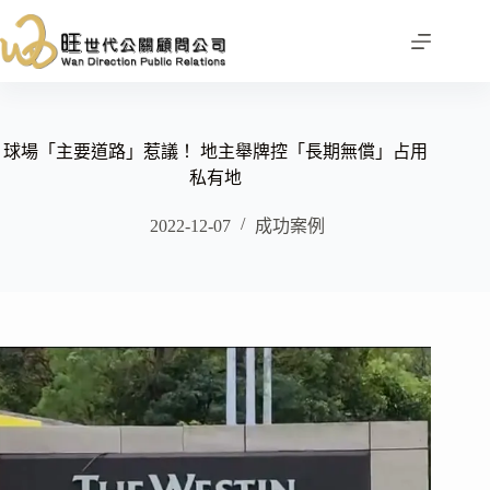
跳
至
主
要
內
容
球場「主要道路」惹議！ 地主舉牌控「長期無償」占用
私有地
2022-12-07
成功案例