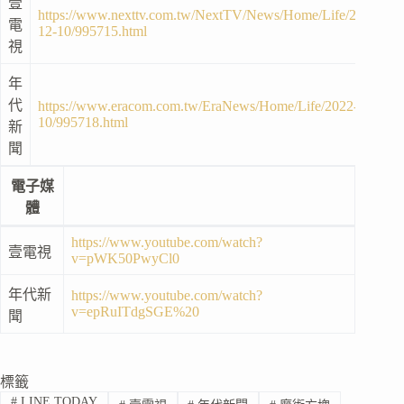
壹
https://www.nexttv.com.tw/NextTV/News/Home/Life/2022-
電
12-10/995715.html
視
年
代
https://www.eracom.com.tw/EraNews/Home/Life/2022-12-
10/995718.html
新
聞
電子媒
體
https://www.youtube.com/watch?
壹電視
v=pWK50PwyCl0
年代新
https://www.youtube.com/watch?
v=epRuITdgSGE%20
聞
標籤
#
LINE TODAY