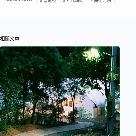
#
壹電視
#
年代新聞
#
魔術方塊
相關文章