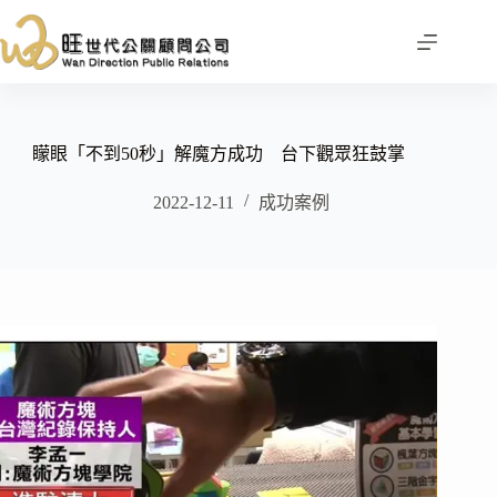
跳
至
主
要
內
容
矇眼「不到50秒」解魔方成功 台下觀眾狂鼓掌
2022-12-11
成功案例