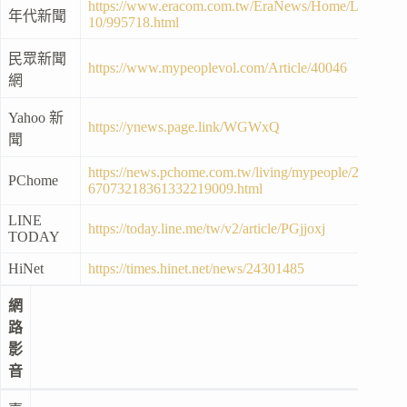
https://www.eracom.com.tw/EraNews/Home/Life/2022
年代新聞
10/995718.html
民眾新聞
https://www.mypeoplevol.com/Article/40046
網
Yahoo 新
https://ynews.page.link/WGWxQ
聞
https://news.pchome.com.tw/living/mypeople/20221211
PChome
67073218361332219009.html
LINE
https://today.line.me/tw/v2/article/PGjjoxj
TODAY
HiNet
https://times.hinet.net/news/24301485
網
路
影
音