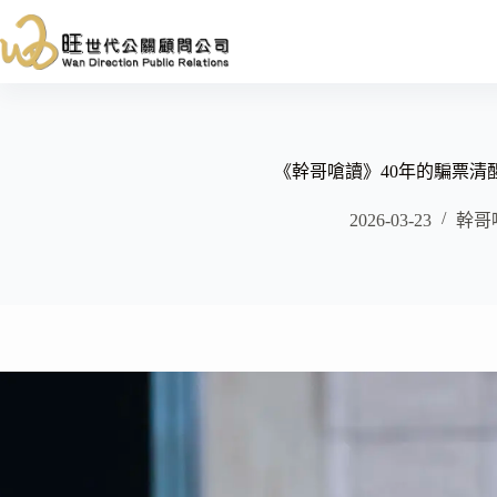
跳
至
主
要
內
容
《幹哥嗆讀》40年的騙票清
2026-03-23
幹哥