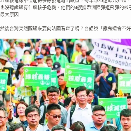
57座核電廠不但能把多餘發電輸出歐盟，每年賺30億歐元外匯
也沒聽說過有什麼核子危機，他們的4艘攜帶洲際彈道飛彈的核
最大原因！
然後台灣突然醒過來要向法國看齊了嗎？台語說「餓鬼還會不好