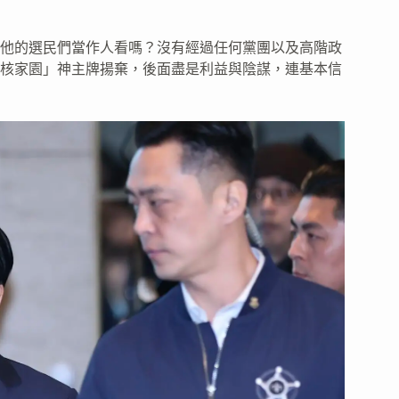
他的選民們當作人看嗎？沒有經過任何黨團以及高階政
核家園」神主牌揚棄，後面盡是利益與陰謀，連基本信