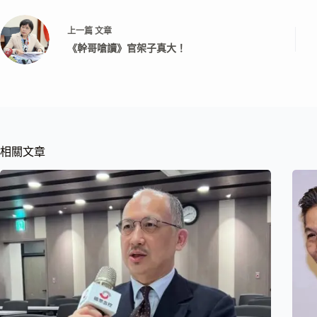
上一篇
文章
《幹哥嗆讀》官架子真大！
相關文章