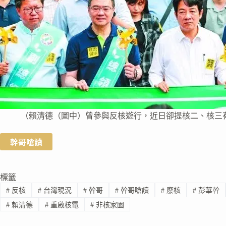
（賴清德（圖中）曾參與反核遊行，近日卻提核二、核三
幹哥嗆讀
標籤
#
反核
#
台灣現況
#
幹哥
#
幹哥嗆讀
#
廢核
#
彭華幹
#
賴清德
#
重啟核電
#
非核家園