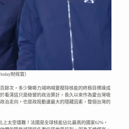
oday財經雲）
百餘次，多少聲嘶力竭吶喊要廢除核能的終極目標達成
於看清這只是綠營的政治算計，長久以來作為愛台灣吸
政治走向，也是政局動盪最大的隱藏因素，整個台灣的
這比上太空還難！法國是全球核能佔比最高的國家62%，