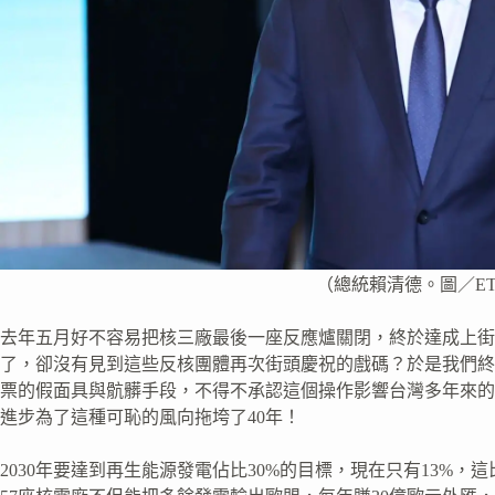
（總統賴清德。圖／ETt
去年五月好不容易把核三廠最後一座反應爐關閉，終於達成上街
了，卻沒有見到這些反核團體再次街頭慶祝的戲碼？於是我們終
票的假面具與骯髒手段，不得不承認這個操作影響台灣多年來的
進步為了這種可恥的風向拖垮了40年！
2030年要達到再生能源發電佔比30%的目標，現在只有13%，