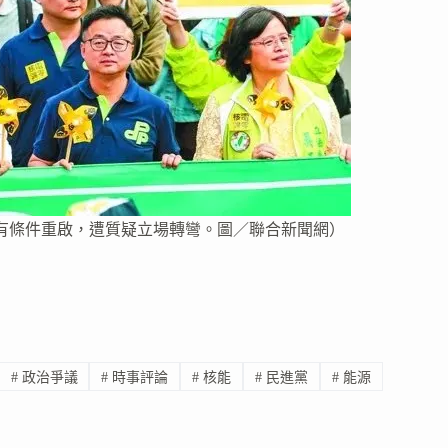
有條件重啟，遭質疑立場轉彎。圖／聯合新聞網）
#
政治爭議
#
時事評論
#
核能
#
民進黨
#
能源