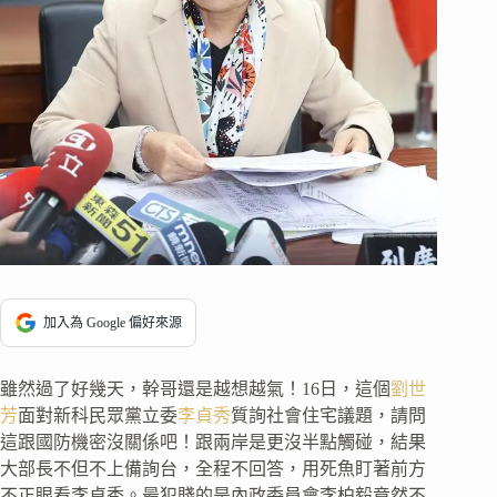
加入為 Google 偏好來源
雖然過了好幾天，幹哥還是越想越氣！16日，這個
劉世
芳
面對新科民眾黨立委
李貞秀
質詢社會住宅議題，請問
這跟國防機密沒關係吧！跟兩岸是更沒半點觸碰，結果
大部長不但不上備詢台，全程不回答，用死魚盯著前方
不正眼看李貞秀。最犯賤的是內政委員會李柏毅竟然不