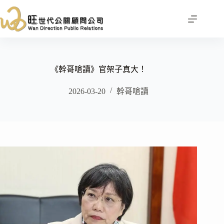
跳
至
主
要
內
容
《幹哥嗆讀》官架子真大！
2026-03-20
幹哥嗆讀