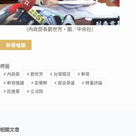
（內政部長劉世芳。圖／中央社）
幹哥嗆讀
標籤
#
內政部
#
劉世芳
#
台灣現況
#
幹哥
#
幹哥嗆讀
#
彭華幹
#
政治爭議
#
時事評論
#
民進黨
#
立法院
相關文章