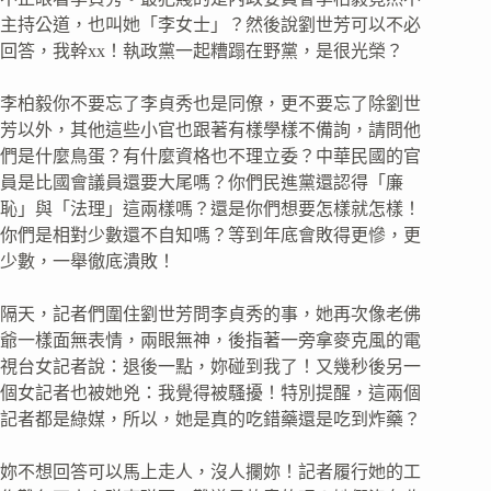
主持公道，也叫她「李女士」？然後說劉世芳可以不必
回答，我幹xx！執政黨一起糟蹋在野黨，是很光榮？
李柏毅你不要忘了李貞秀也是同僚，更不要忘了除劉世
芳以外，其他這些小官也跟著有樣學樣不備詢，請問他
們是什麼鳥蛋？有什麼資格也不理立委？中華民國的官
員是比國會議員還要大尾嗎？你們民進黨還認得「廉
恥」與「法理」這兩樣嗎？還是你們想要怎樣就怎樣！
你們是相對少數還不自知嗎？等到年底會敗得更慘，更
少數，一舉徹底潰敗！
隔天，記者們圍住劉世芳問李貞秀的事，她再次像老佛
爺一樣面無表情，兩眼無神，後指著一旁拿麥克風的電
視台女記者說：退後一點，妳碰到我了！又幾秒後另一
個女記者也被她兇：我覺得被騷擾！特別提醒，這兩個
記者都是綠媒，所以，她是真的吃錯藥還是吃到炸藥？
妳不想回答可以馬上走人，沒人攔妳！記者履行她的工