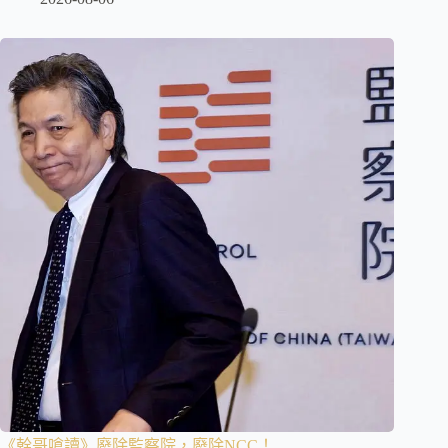
《幹哥嗆讀》廢除監察院，廢除NCC！