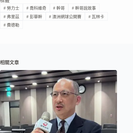
標籤
#
勞力士
#
喬科維奇
#
幹哥
#
幹哥說故事
#
弗里茲
#
彭華幹
#
澳洲網球公開賽
#
瓦林卡
#
費德勒
相關文章