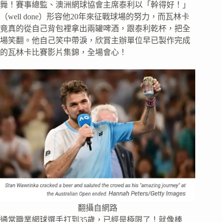
舞！賽事總監、澳洲網球協會主席泰利以「幹得好！」
（well done）形容他20年來征戰球場的努力，而瓦林卡
竟真的從自己背包裡拿出兩罐啤酒，跟泰利乾杯，把全
場笑翻。他自己笑中帶淚，欣賞主辦單位早已製作完成
的瓦林卡比賽影片集錦，全場會心！
翻攝自網路
通常職業網球選手打到35歲，已經是極限了！就像棒