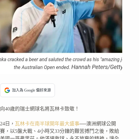
加入為 Google 偏好來源
向40歲的瑞士網球名將瓦林卡致敬！
24日，
瓦林卡在南半球開年最大盛事
──澳洲網球公開
賽，以5盤大戰、4小時又33分鐘的艱苦搏鬥之後，敗給
美國一哥弗里茲。他滿場救球、永不放棄的精神，讓全