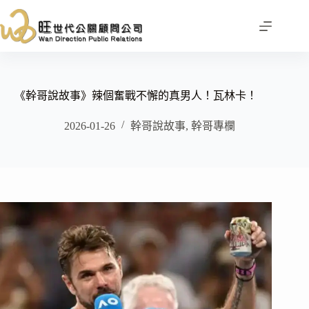
跳
至
主
要
內
容
《幹哥說故事》辣個奮戰不懈的真男人！瓦林卡！
2026-01-26
幹哥說故事
,
幹哥專欄