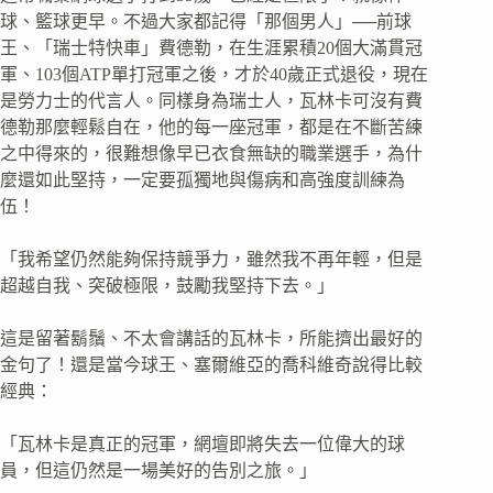
球、籃球更早。不過大家都記得「那個男人」──前球
王、「瑞士特快車」費德勒，在生涯累積20個大滿貫冠
軍、103個ATP單打冠軍之後，才於40歲正式退役，現在
是勞力士的代言人。同樣身為瑞士人，瓦林卡可沒有費
德勒那麼輕鬆自在，他的每一座冠軍，都是在不斷苦練
之中得來的，很難想像早已衣食無缺的職業選手，為什
麼還如此堅持，一定要孤獨地與傷病和高強度訓練為
伍！
「我希望仍然能夠保持競爭力，雖然我不再年輕，但是
超越自我、突破極限，鼓勵我堅持下去。」
這是留著鬍鬚、不太會講話的瓦林卡，所能擠出最好的
金句了！還是當今球王、塞爾維亞的喬科維奇說得比較
經典：
「瓦林卡是真正的冠軍，網壇即將失去一位偉大的球
員，但這仍然是一場美好的告別之旅。」