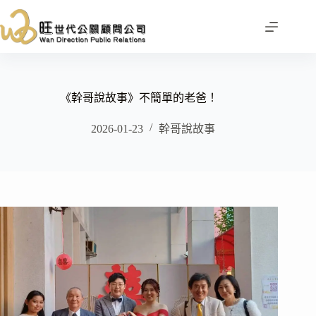
跳
至
主
要
內
容
《幹哥說故事》不簡單的老爸！
2026-01-23
幹哥說故事