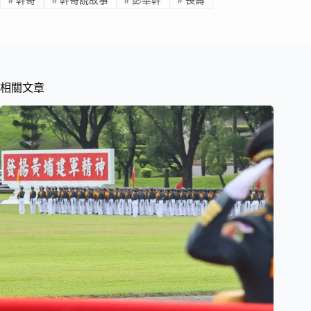
#
幹哥
#
幹哥說故事
#
彭華幹
#
長壽
相關文章