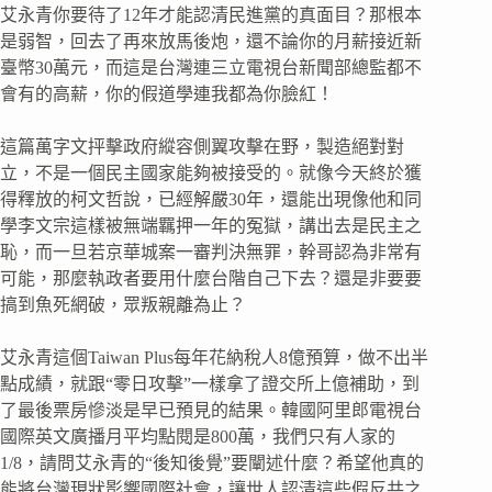
艾永青你要待了12年才能認清民進黨的真面目？那根本
是弱智，回去了再來放馬後炮，還不論你的月薪接近新
臺幣30萬元，而這是台灣連三立電視台新聞部總監都不
會有的高薪，你的假道學連我都為你臉紅！
這篇萬字文抨擊政府縱容側翼攻擊在野，製造絕對對
立，不是一個民主國家能夠被接受的。就像今天終於獲
得釋放的柯文哲說，已經解嚴30年，還能出現像他和同
學李文宗這樣被無端羈押一年的冤獄，講出去是民主之
恥，而一旦若京華城案一審判決無罪，幹哥認為非常有
可能，那麼執政者要用什麼台階自己下去？還是非要要
搞到魚死網破，眾叛親離為止？
艾永青這個Taiwan Plus每年花納稅人8億預算，做不出半
點成績，就跟“零日攻擊”一樣拿了證交所上億補助，到
了最後票房慘淡是早已預見的結果。韓國阿里郎電視台
國際英文廣播月平均點閱是800萬，我們只有人家的
1/8，請問艾永青的“後知後覺”要闡述什麼？希望他真的
能將台灣現狀影響國際社會，讓世人認清這些假反共之