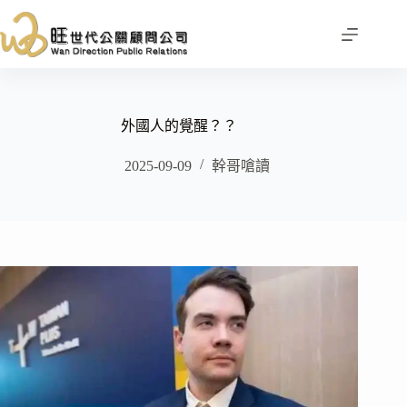
跳
至
主
要
內
容
外國人的覺醒？？
2025-09-09
幹哥嗆讀