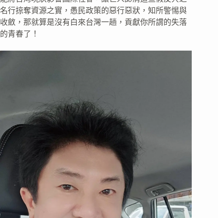
名行掠奪資源之實，愚民政策的惡行惡狀，知所警惕與
收斂，那就算是沒有白來台灣一趟，貢獻你所謂的失落
的青春了！