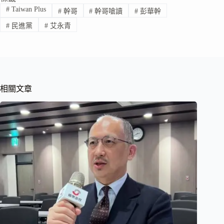
#
Taiwan Plus
#
幹哥
#
幹哥嗆讀
#
彭華幹
#
民進黨
#
艾永青
相關文章