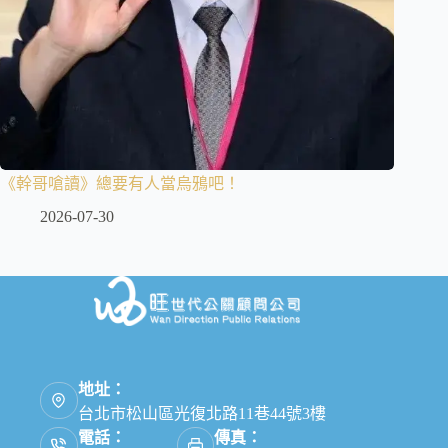
《幹哥嗆讀》總要有人當烏鴉吧！
2026-07-30
地址：
台北市松山區光復北路11巷44號3樓
電話：
傳真：