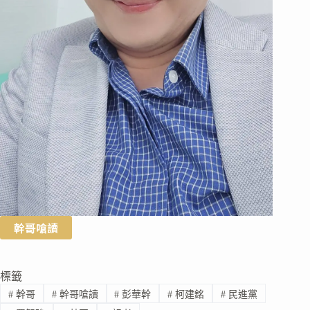
幹哥嗆讀
標籤
#
幹哥
#
幹哥嗆讀
#
彭華幹
#
柯建銘
#
民進黨