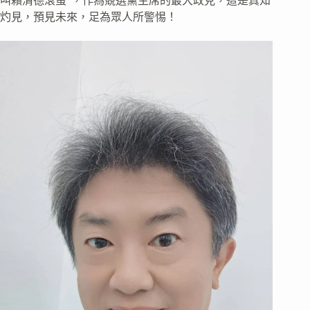
叫賴清德滾蛋”，作為競選黨主席的最大政見，這是真知
灼見，預見未來，足為眾人所警惕！