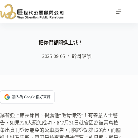
跳
至
主
要
內
容
把你們都關進土城！
2025-09-05
幹哥嗆讀
加入為 Google 偏好來源
羅智強上館長節目，揭露他“毛骨悚然”！有善意人士警
告，如果726大罷免成功，他7月31日就會因為被青鳥檢
舉出資刊登反罷免的公車廣告，刑案登記第120號，而關
進土城看守所，原因是檢察官押註傳票上的日期，就是7