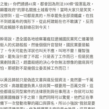
之後)，你們通通41席，都會因為刑法100條“毀憲亂政，
顛覆政府”的罪名關進土城看守所！當時大家只是笑笑，
沒想到，這一切都是真的。所幸罷免全部滑鐵盧，在找
不到遮羞布的情形下，從此柯建銘在也不敢講了，反而
死皮賴臉不肯辭總召到今天！
幹哥說，憑全國各地檢察署瘋狂逮捕國民黨死亡連署領
銜人的劣跡般般，然後個個升官發財，國民黨要是輸
了，今天可能告洋狀也叫天不應，叫地不靈！羅智強
說，罷免沒什麼了不起，只是丟了工作而已，但是民進
黨剷除異己，趕盡殺絕的決心令你無法想像的徹底與可
怕，那絕對不是幾個立委丟掉工作而已！
以黃呂錦茹只是偽造文書與違反個資法，竟然要一千萬
交保，高雄罷捷負責人徐尚賢一樣要用一百萬交保，這
些都違反同型案件的法律原則與任事用法，你就可以知
道黨國機器下手之狠！我們同時可以驚覺，他們正在準
備下一次發動攻擊的藉口與罪名，所以小強說“我就是要