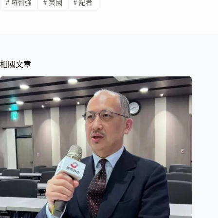
#
羅智強
#
英國
#
記者
相關文章