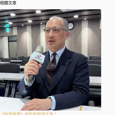
相關文章
《幹哥嗆讀》他的年薪兩千萬！