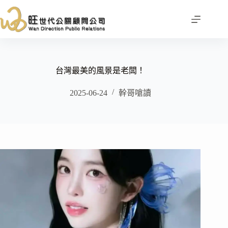
跳
至
主
要
內
容
台灣最美的風景是老闆！
2025-06-24
幹哥嗆讀