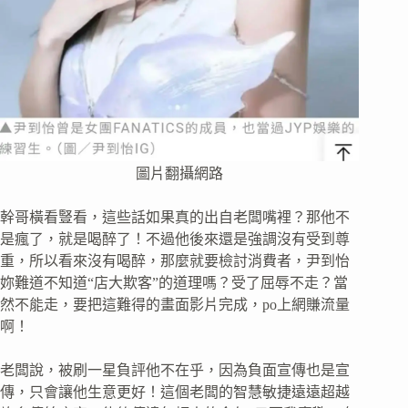
圖片翻攝網路
幹哥橫看豎看，這些話如果真的出自老闆嘴裡？那他不
是瘋了，就是喝醉了！不過他後來還是強調沒有受到尊
重，所以看來沒有喝醉，那麼就要檢討消費者，尹到怡
妳難道不知道“店大欺客”的道理嗎？受了屈辱不走？當
然不能走，要把這難得的畫面影片完成，po上網賺流量
啊！
老闆說，被刷一星負評他不在乎，因為負面宣傳也是宣
傳，只會讓他生意更好！這個老闆的智慧敏捷遠遠超越