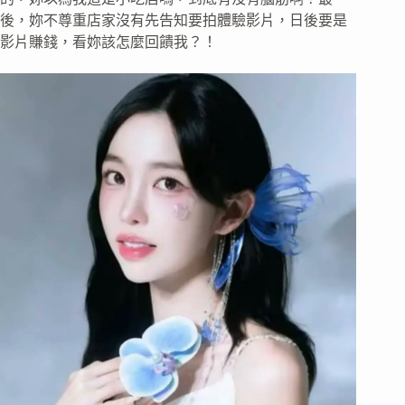
後，妳不尊重店家沒有先告知要拍體驗影片，日後要是
影片賺錢，看妳該怎麼回饋我？！