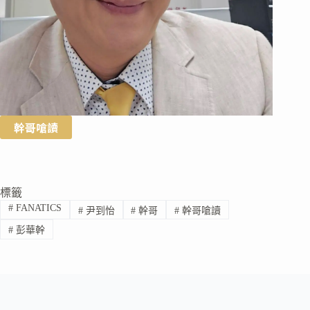
幹哥嗆讀
標籤
#
FANATICS
#
尹到怡
#
幹哥
#
幹哥嗆讀
#
彭華幹