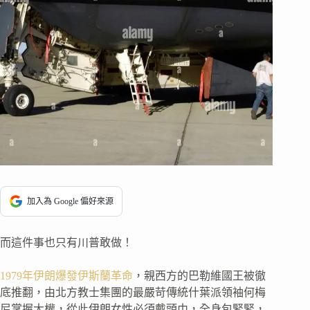
加入為 Google 偏好來源
而這件事也只有川普敢做！
1979年伊朗爆發伊斯蘭革命
，親西方的巴勒維國王被徹
底推翻，由北方教士集團的最嚴苛傳統什葉派領袖何梅
尼掌握大權，從此伊朗女性必須戴頭巾，全身包緊緊，