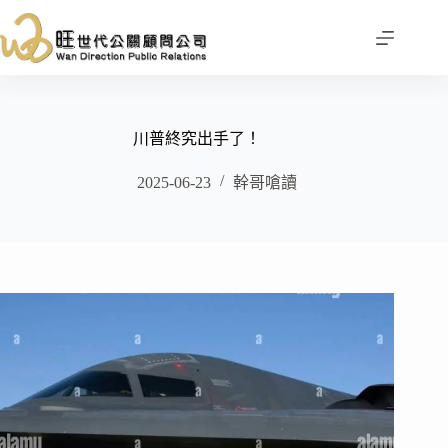
跳
至
主
要
內
容
川普終究出手了！
2025-06-23
幹哥嗆讀