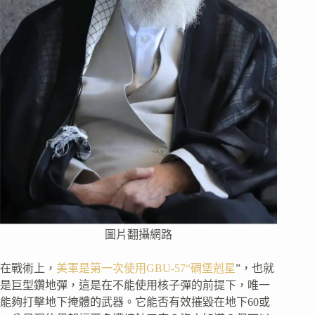
圖片翻攝網路
在戰術上，
美軍是第一次使用GBU-57“碉堡剋星
”，也就
是巨型鑽地彈，這是在不能使用核子彈的前提下，唯一
能夠打擊地下掩體的武器。它能否有效摧毀在地下60或