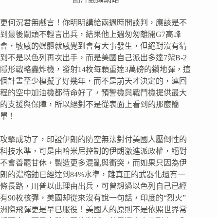
更何況君無戲言！你明明講給兩週時間談判，應該是不
到最後關頭不輕言出兵，結果他上週匆匆離開G7高峰
會，敏感的媒體就感覺到會有大事發生，但絕對沒有猜
到不是以色列再次出手，而是美國自己派出多達7架B-2
隱形戰略轟炸機，發射14枚每顆重達3萬磅的鑽地彈，這
個計畫至少模擬了好幾年，而不是前天才決定的，連回
程的空中加油機都待命好了，預警機與戰鬥機提供最大
的支援與保障，所以絕對不是從表面上看到的那麼簡
單！
攻擊成功了，印證伊朗的防空無法對付美國人壓倒性的
科技水準，可是由哈米尼控制的伊朗激進派政權，絕對
不會善罷甘休，製造更多混亂與衝突，而如果只因為伊
朗的濃縮鈾已經達到84%水準，離真正的武器化還有一
條長路，川普以此理由出兵，可曾想過以色列自己已經
有90枚核彈，美國却從來沒有說一句話，印度的“烈火”
洲際飛彈更是早已服役！美國人的原則不是依照世界常