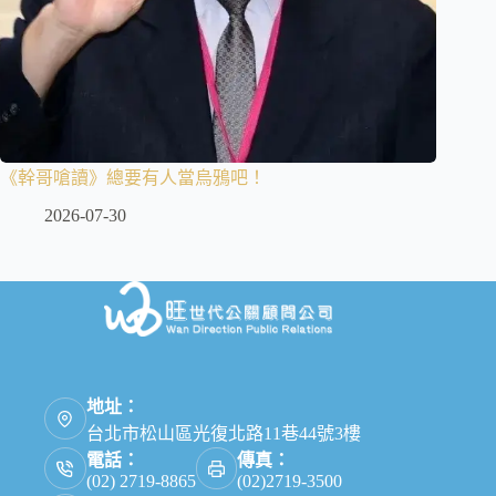
《幹哥嗆讀》總要有人當烏鴉吧！
2026-07-30
地址：
台北市松山區光復北路11巷44號3樓
電話：
傳真：
(02) 2719-8865
(02)2719-3500