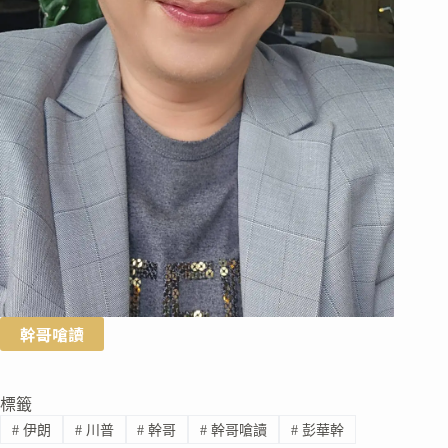
幹哥嗆讀
標籤
#
伊朗
#
川普
#
幹哥
#
幹哥嗆讀
#
彭華幹