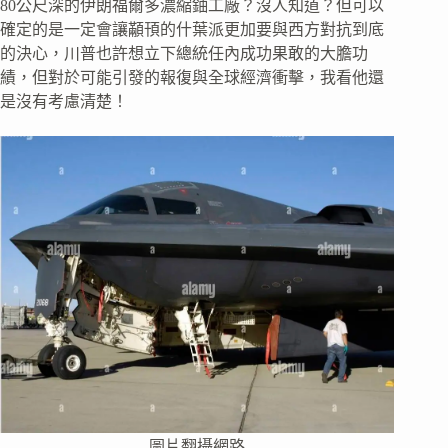
80公尺深的伊朗福爾多濃縮鈾工廠？沒人知道？但可以
確定的是一定會讓顢頇的什葉派更加要與西方對抗到底
的決心，川普也許想立下總統任內成功果敢的大膽功
績，但對於可能引發的報復與全球經濟衝擊，我看他還
是沒有考慮清楚！
圖片翻攝網路