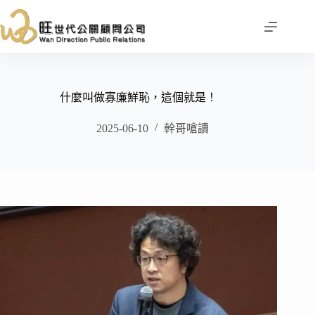
跳
至
主
要
內
容
什麼叫做寡廉鮮恥，這個就是！
2025-06-10
幹哥嗆讀