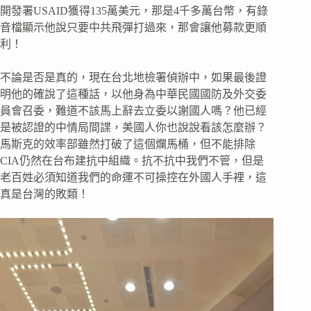
開發署USAID獲得135萬美元，那是4千多萬台幣，有錄
音檔顯示他說只要中共飛彈打過來，那會讓他募款更順
利！
不論是否是真的，現在台北地檢署偵辦中，如果最後證
明他的確說了這種話，以他身為中華民國國防及外交委
員會召委，難道不該馬上辭去立委以謝國人嗎？他已經
是被認證的中情局間諜，美國人你也說說看該怎麼辦？
馬斯克的效率部雖然打破了這個爛馬桶，但不能排除
CIA仍然在台布建抗中組織。抗不抗中我們不管，但是
老百姓必須知道我們的命運不可操控在外國人手裡，這
真是台灣的敗類！