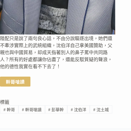
陸配只是說了兩句良心話，不由分說驅逐出境，她們還
不牽涉實際上的武統組織，沈伯洋自己拿美國贊助，父
親也與中國貿易，却成天指著別人的鼻子罵中共同路
人？所有的好處都讓你佔盡了，還能反駁質疑的聲浪，
他的德性我實在看不下去了！
幹哥嗆讀
標籤
#
幹哥
#
幹哥嗆讀
#
彭華幹
#
沈伯洋
#
沈土城