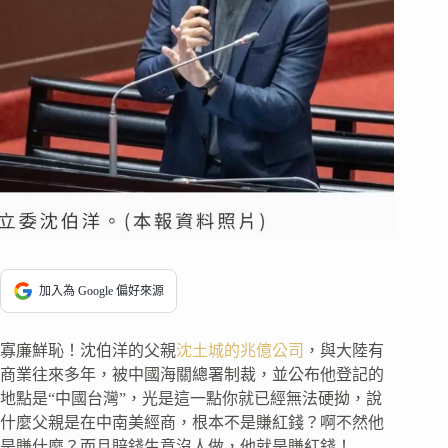
加入為 Google 偏好來源
寡廉鮮恥！沈伯洋的父親
沈土城的兆億公司
，與大陸有
商業往來多年，被中國海關總署制裁，並公布他登記的
地點是“中國台灣”，光是這一點你就已經無法硬拗，說
什麼父親是在中南美經商，根本不是賺紅錢？啊不然他
是賺什麼？而且賠錢生意沒人做，他就是賺紅錢！