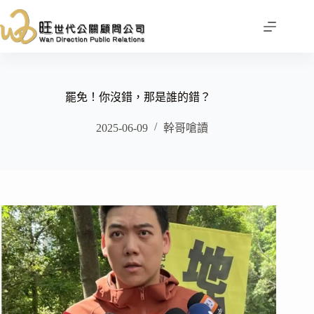
跳
至
主
要
內
容
罷免！你沒錯，那是誰的錯？
2025-06-09
幹哥嗆讀