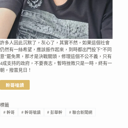
許多人因此沉默了，灰心了，其實不然，如果這個社會
仍然有一絲希望，應該振作起來，到時都出門投下“不同
意”罷免票，那才是決戰關頭，修理這個不公不義，只有
4成支持的政府，不要喪志，暫時挫敗只是一時，終有一
朝，撥雲見日！
幹哥嗆讀
標籤
#
幹哥
#
幹哥嗆讀
#
彭華幹
#
聯合新聞網