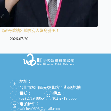
《幹哥嗆讀》總要有人當烏鴉吧！
2026-07-30
地址：
台北市松山區光復北路11巷44號3樓
電話：
傳真：
(02) 2719-8865
(02)2719-3500
電子郵件：
wdchen9696@gmail.com