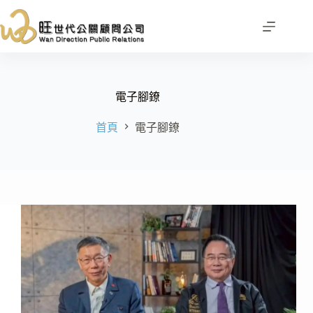
跳
至
主
要
內
容
電子腳鐐
首頁
電子腳鐐