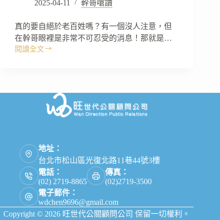
2025-04-11
幹哥嗆讀
真的要自絕於老百姓嗎？有一個沒人注意，但
在幹哥眼裡是非常不可忍受的消息！那就是…
閱讀全文
真
的
要
自
絕
於
老
百
姓
嗎？
地址：
台北市松山區光復北路11巷44號3樓
電話：
傳真：
(02) 2719-8865
(02)2719-3500
電子郵件：
wdchen9696@gmail.com
Copyright © 2026 旺世代公關顧問公司 保留一切權利。