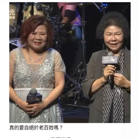
讀》
記
得
這
個
畫
面！
電
子
腳
鐐
真的要自絕於老百姓嗎？