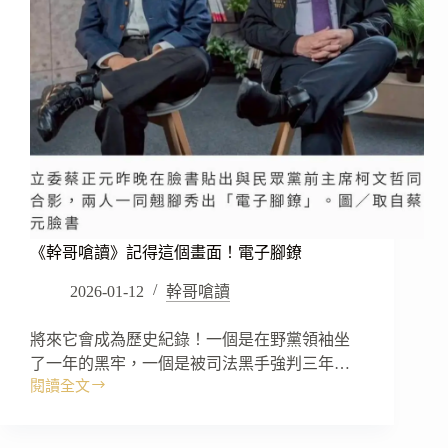
《幹哥嗆讀》記得這個畫面！電子腳鐐
2026-01-12
幹哥嗆讀
將來它會成為歷史紀錄！一個是在野黨領袖坐
了一年的黑牢，一個是被司法黑手強判三年…
閱讀全文
《幹
哥
嗆