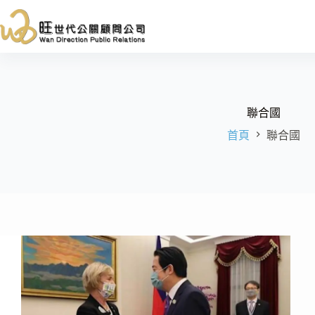
跳
至
主
要
內
容
聯合國
首頁
聯合國