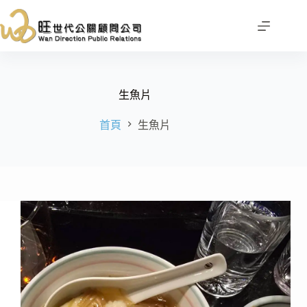
跳
至
主
要
內
容
生魚片
首頁
生魚片