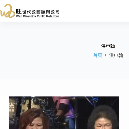
跳
至
主
要
內
容
洪申翰
首頁
洪申翰