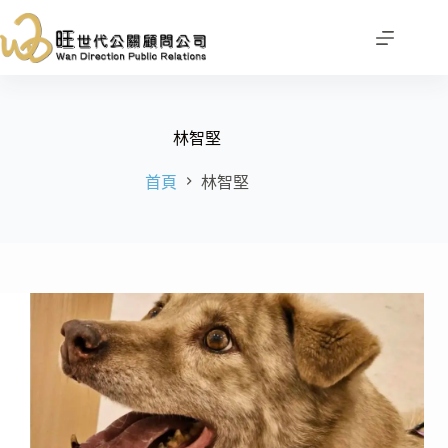
跳
至
主
要
內
容
林智堅
首頁
林智堅