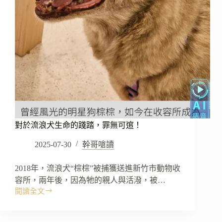
對於流浪犬生命的踐踏，罪無可逭！
2025-07-30
幹哥嗆讀
2018年，流浪犬“棕棕”被捕獲送進新竹市動物收
容所，兩年後，因為牠的親人與活潑，被…
閱讀全文
對
於
流