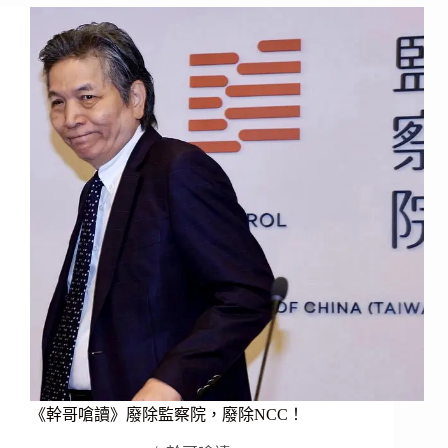
讀》
他
的
年
薪
兩
千
萬！
《幹哥嗆讀》廢除監察院，廢除NCC！