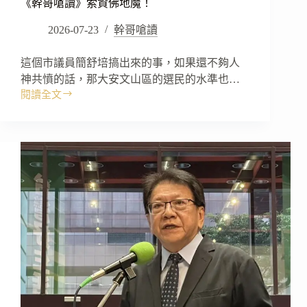
《幹哥嗆讀》索資佛地魔！
2026-07-23
幹哥嗆讀
這個市議員簡舒培搞出來的事，如果還不夠人
神共憤的話，那大安文山區的選民的水準也…
閱讀全文
《幹
哥
嗆
讀》
索
資
佛
地
魔！