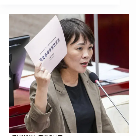
哥
嗆
讀》
我
就
是
要
查
你
的
水
錶！