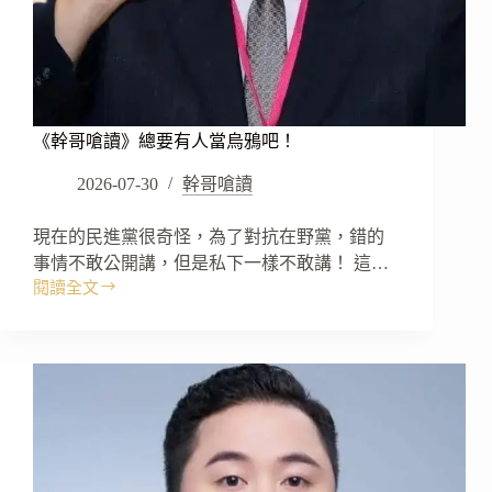
《幹哥嗆讀》總要有人當烏鴉吧！
2026-07-30
幹哥嗆讀
現在的民進黨很奇怪，為了對抗在野黨，錯的
事情不敢公開講，但是私下一樣不敢講！ 這…
閱讀全文
《幹
哥
嗆
讀》
總
要
有
人
當