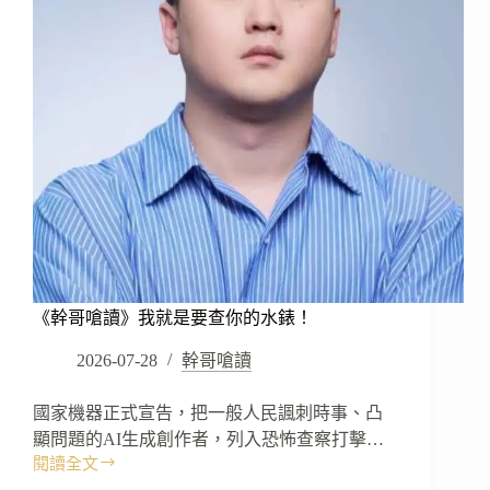
烏
鴉
吧！
《幹哥嗆讀》我就是要查你的水錶！
2026-07-28
幹哥嗆讀
國家機器正式宣告，把一般人民諷刺時事、凸
顯問題的AI生成創作者，列入恐怖查察打擊…
閱讀全文
《幹