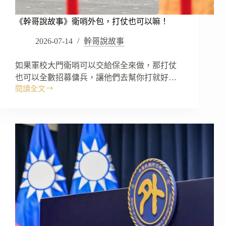
《幹哥說故事》衛哨外包，打仗也可以嘛！
2026-07-14
幹哥說故事
如果軍校大門衛哨可以交給保全來做，那打仗
也可以全數招募傭兵，讓他們去幫你打就好…
閱讀全文
《幹
哥
說
故
事》
衛
哨
外
包，
打
仗
也
可