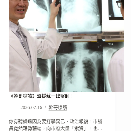
出
拐
子！
《幹哥嗆讀》聲援蘇一峰醫師！
2026-07-16
幹哥嗆讀
你有聽說過因為要打擊異己、政治報復，市議
員竟然藉勢藉端，向市府大量「索資」，也…