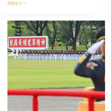
閱讀全文
《幹
哥
嗆
讀》
聲
援
蘇
一
峰
醫
師！