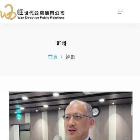
跳
至
主
要
內
容
幹哥
首頁
幹哥