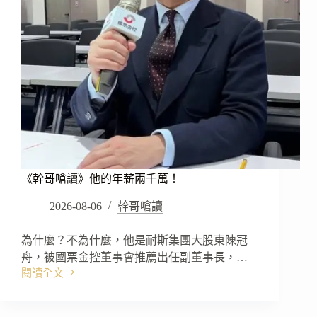
《幹哥嗆讀》他的年薪兩千萬！
2026-08-06
幹哥嗆讀
為什麼？不為什麼，他是耐斯集團大股東陳冠
舟，被國票金控董事會推薦出任副董事長，…
閱讀全文
《幹
哥
嗆