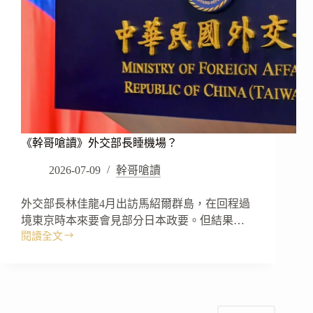
以
嘛！
《幹哥嗆讀》外交部長睡機場？
2026-07-09
幹哥嗆讀
外交部長林佳龍4月出訪馬紹爾群島，在回程過
境東京時本來要會見部分日本政要。但結果…
閱讀全文
《幹
哥
嗆
讀》
外