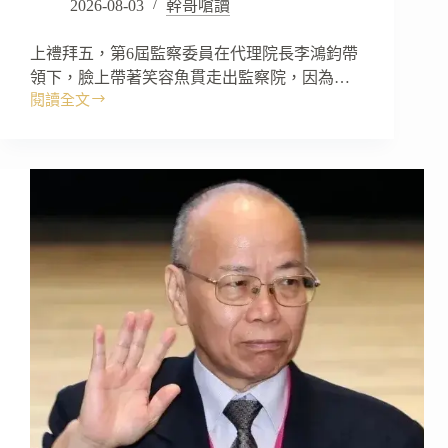
2026-08-03
幹哥嗆讀
上禮拜五，第6屆監察委員在代理院長李鴻鈞帶
領下，臉上帶著笑容魚貫走出監察院，因為…
閱讀全文
《幹
哥
嗆
讀》
廢
除
監
察
院，
廢
除
NCC！