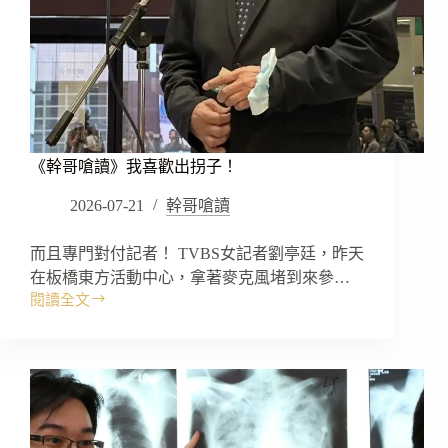
《幹哥嗆讀》我喜歡出拐子！
2026-07-21
幹哥嗆讀
而且專門對付記者！ TVBS女記者劉亭廷，昨天
在板橋東方活動中心，拿著麥克風堵到來參…
閱讀全文
《幹
哥
嗆
讀》
我
喜
歡