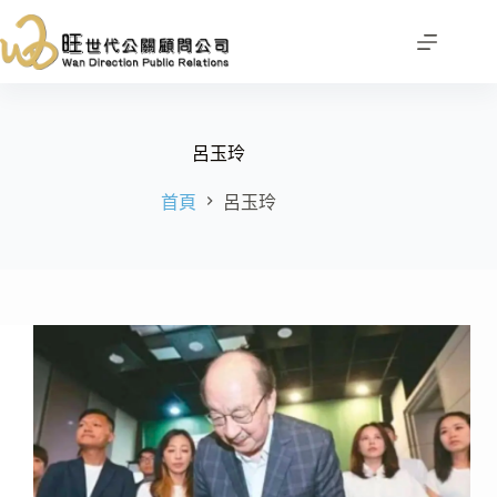
跳
至
主
要
內
容
呂玉玲
首頁
呂玉玲