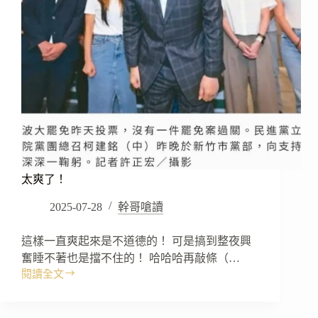
太爽了！
2025-07-28
幹哥嗆讀
這樣一直爽起來是不道德的！ 可是搞到整夜興
奮睡不著也是擋不住的！ 哈哈哈再敲條（…
閱讀全文
太
爽
了！