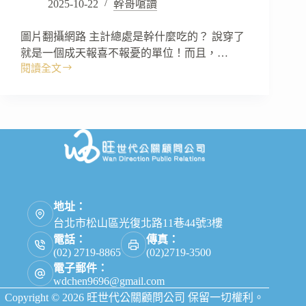
2025-10-22
幹哥嗆讀
圖片翻攝網路 主計總處是幹什麼吃的？ 說穿了
就是一個成天報喜不報憂的單位！而且，…
閱讀全文
《幹
哥
嗆
讀》
你
沒
有
對
不
起
地址：
任
台北市松山區光復北路11巷44號3樓
何
電話：
傳真：
人！
(02) 2719-8865
(02)2719-3500
電子郵件：
wdchen9696@gmail.com
Copyright © 2026 旺世代公關顧問公司 保留一切權利。