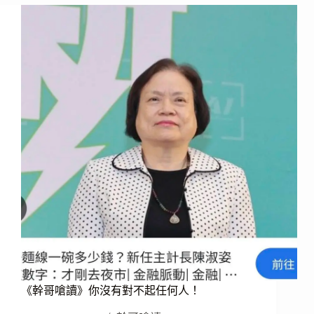
讀》
引
進
10
萬
印
度
勞
工！
《幹哥嗆讀》你沒有對不起任何人！