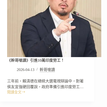
《幹哥嗆讀》引進10萬印度勞工！
2026-04-13
幹哥嗆讀
三年前，賴清德在總統大選電視辯論中，對著
侯友宜強硬回覆說，政府準備引進印度勞工…
閱讀全文
《幹
哥
嗆