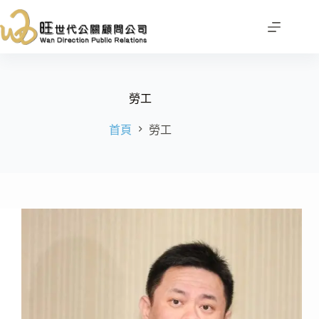
跳
至
主
要
內
容
勞工
首頁
勞工