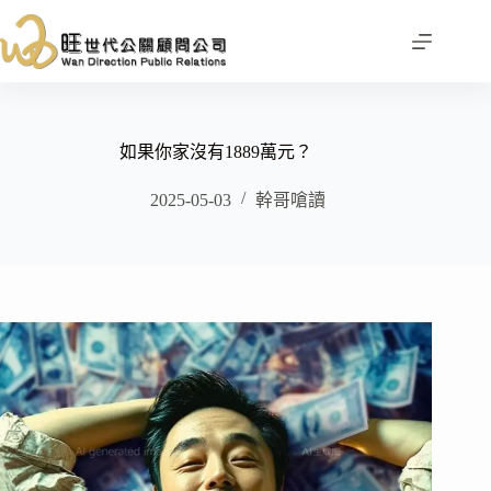
跳
至
主
要
內
容
如果你家沒有1889萬元？
2025-05-03
幹哥嗆讀