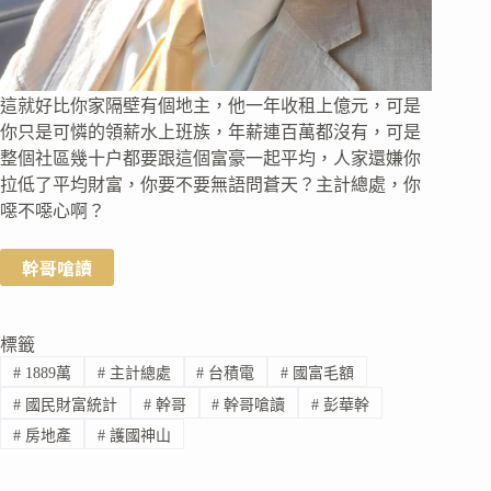
這就好比你家隔壁有個地主，他一年收租上億元，可是
你只是可憐的領薪水上班族，年薪連百萬都沒有，可是
整個社區幾十户都要跟這個富豪一起平均，人家還嫌你
拉低了平均財富，你要不要無語問蒼天？主計總處，你
噁不噁心啊？
幹哥嗆讀
標籤
#
1889萬
#
主計總處
#
台積電
#
國富毛額
#
國民財富統計
#
幹哥
#
幹哥嗆讀
#
彭華幹
#
房地產
#
護國神山