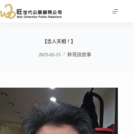
跳
至
主
要
內
容
【吉人天相！】
2025-02-15
幹哥說故事