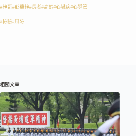
#幹哥
#彭華幹
#長者
#高齡
#心臟病
#心導管
#檢驗
#風險
相關文章