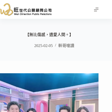
跳
至
主
要
內
容
【無比傷感，遺愛人間。】
2025-02-05
幹哥嗆讀