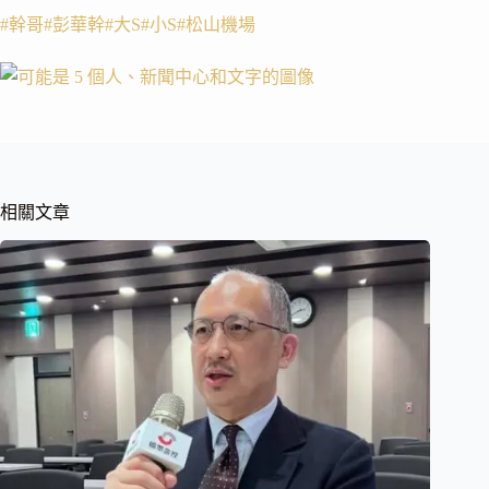
#幹哥
#彭華幹
#大S
#小S
#松山機場
相關文章