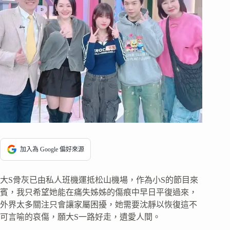
加入為 Google 偏好來源
大S骨灰已由私人班機運抵松山機場，作為小S的節目來
賓，我只希望她能在痛失姊姊的傷痕中早日平復過來，
外界太多關注只會讓家屬困擾，她需要沈靜以恢復這不
可言喻的哀傷，願大S一路好走，遺愛人間。