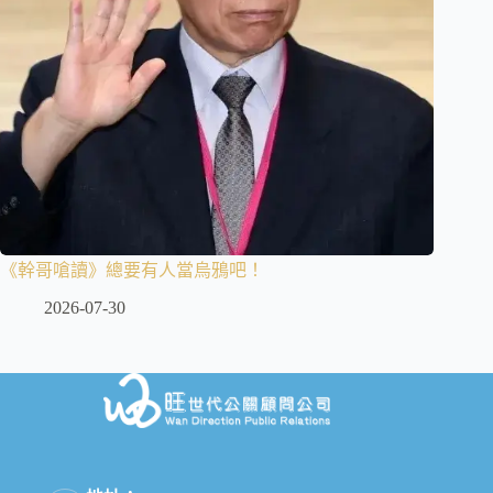
《幹哥嗆讀》總要有人當烏鴉吧！
2026-07-30