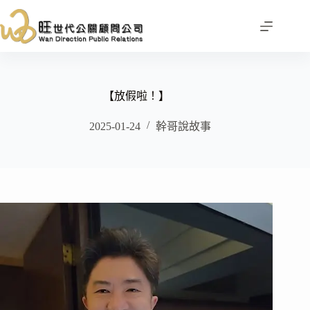
跳
至
主
要
內
容
【放假啦！】
2025-01-24
幹哥說故事