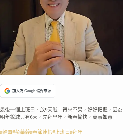
加入為 Google 偏好來源
最後一個上班日，放9天啦！得來不易，好好把握，因為
明年銳減只有6天，先拜早年，新春愉快，萬事如意！
#幹哥
#彭華幹
#春節連假
#上班日
#拜年