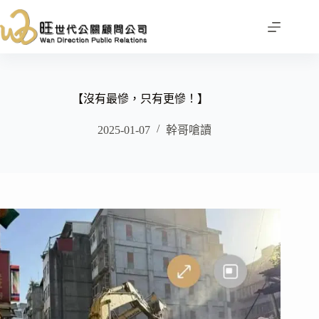
跳
至
主
要
內
容
【沒有最慘，只有更慘！】
2025-01-07
幹哥嗆讀