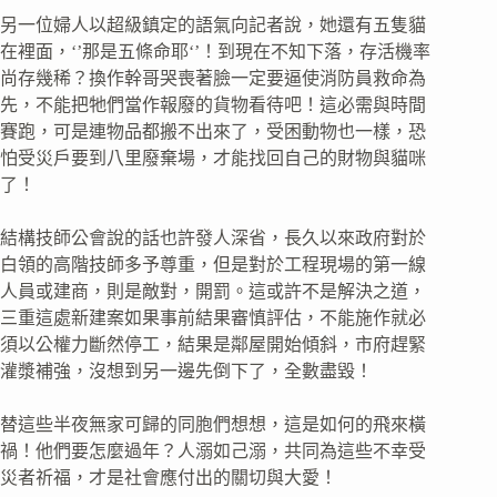
另一位婦人以超級鎮定的語氣向記者說，她還有五隻貓
在裡面，‘’那是五條命耶‘’！到現在不知下落，存活機率
尚存幾稀？換作幹哥哭喪著臉一定要逼使消防員救命為
先，不能把牠們當作報廢的貨物看待吧！這必需與時間
賽跑，可是連物品都搬不出來了，受困動物也一樣，恐
怕受災戶要到八里廢棄場，才能找回自己的財物與貓咪
了！
結構技師公會說的話也許發人深省，長久以來政府對於
白領的高階技師多予尊重，但是對於工程現場的第一線
人員或建商，則是敵對，開罰。這或許不是解決之道，
三重這處新建案如果事前結果審慎評估，不能施作就必
須以公權力斷然停工，結果是鄰屋開始傾斜，市府趕緊
灌漿補強，沒想到另一邊先倒下了，全數盡毀！
替這些半夜無家可歸的同胞們想想，這是如何的飛來橫
禍！他們要怎麼過年？人溺如己溺，共同為這些不幸受
災者祈福，才是社會應付出的關切與大愛！