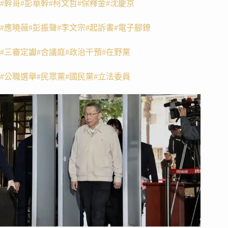
#幹哥
#彭華幹
#柯文哲
#保釋金
#沈慶京
#應曉薇
#彭振聲
#李文宗
#起訴書
#電子腳鐐
#三審定讞
#合議庭
#政治干預
#在野黨
#公職選舉
#民眾黨
#國民黨
#立法委員