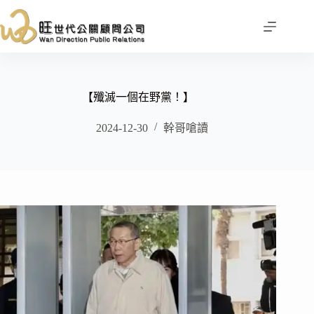
跳
至
主
要
內
容
【殲滅一個在野黨！】
2024-12-30
幹哥嗆讀