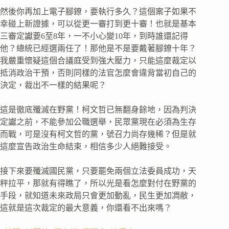
然後你再加上電子腳鐐，要執行多久？這個案子如果不
幸碰上新證據，可以從更一審打到更十審！也就是基本
三審定讞要6至8年，一不小心變10年，到時誰還記得
他？總統已經選兩任了！那他是不是要戴著腳鐐十年？
我嚴重懷疑這個合議庭受到強大壓力，只能這麼裁定以
抵消政治干預，否則同樣的法官怎麼會違背當初自己的
決定，裁出不一樣的結果呢？
這是徹底殲滅在野黨！柯文哲已無翻身餘地，因為判決
定讞之前，不能參加公職選舉，民眾黨現在必須為生存
而戰，可是沒有柯文哲的黨，號召力尚存幾稀？但是就
這麼宣告政治生命結束，相信多少人絕難接受。
接下來要殲滅國民黨，只要罷免兩個立法委員成功，天
秤拉平，那就有得瞧了，所以光是看怎麼對付在野黨的
手段，就知道未來政局只會更加動亂，民生更加凋敝，
這就是這次裁定的最大意義，你還看不出來嗎？