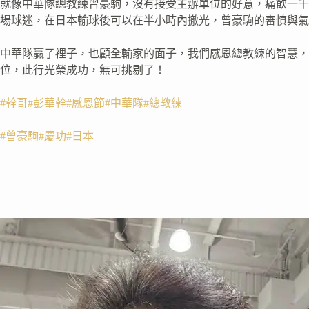
就像中華隊總教練曾豪駒，沒有接受主辦單位的好意，痛飲一千
場球迷，在日本輸球後可以在半小時內撤光，曾豪駒的審慎與氣
中華隊贏了裡子，也顧全輸家的面子，我們感恩總教練的智慧，
位，此行光榮成功，無可挑剔了！
#幹哥
#彭華幹
#感恩節
#中華隊
#總教練
#曾豪駒
#慶功
#日本