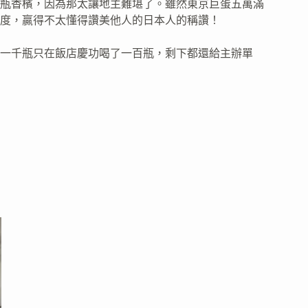
瓶香檳，因為那太讓地主難堪了。雖然東京巨蛋五萬滿
度，贏得不太懂得讚美他人的日本人的稱讚！
一千瓶只在飯店慶功喝了一百瓶，剩下都還給主辦單