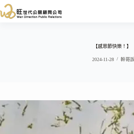
跳
至
主
要
內
容
【感恩節快樂！】
2024-11-28
幹哥