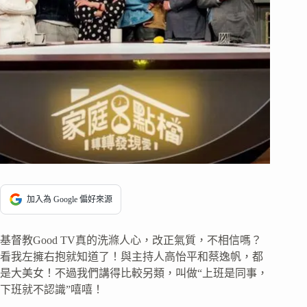
加入為 Google 偏好來源
基督教Good TV真的洗滌人心，改正氣質，不相信嗎？
看我左擁右抱就知道了！與主持人高怡平和蔡逸帆，都
是大美女！不過我們講得比較另類，叫做“上班是同事，
下班就不認識”嘻嘻！