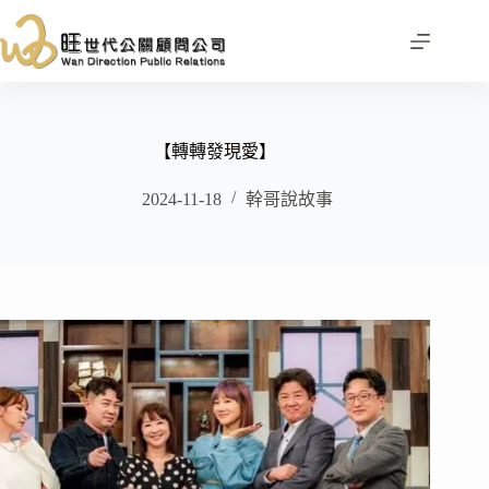
跳
至
主
要
內
容
【轉轉發現愛】
2024-11-18
幹哥說故事