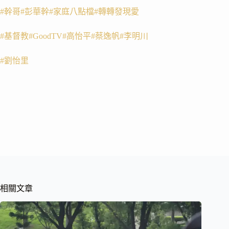
#幹哥
#彭華幹
#家庭八點檔
#轉轉發現愛
#基督教
#GoodTV
#高怡平
#蔡逸帆
#李明川
#劉怡里
相關文章