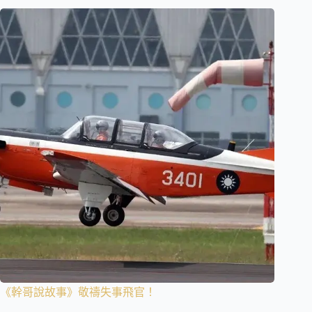
《幹哥說故事》敬禱失事飛官！