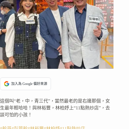
加入為 Google 偏好來源
這個叫“老，中，青三代”，當然最老的是右邊那個，女
生最年輕哈哈！與林裕豐，林柏妤上“11點熱炒店”，去
談可怕的小孩！
#幹哥
#彭華幹
#林裕豐
#林柏妤
#11點熱炒店