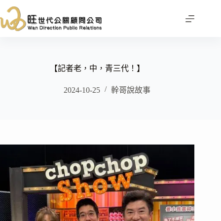
跳
至
主
要
內
容
【記者老，中，青三代！】
2024-10-25
幹哥說故事