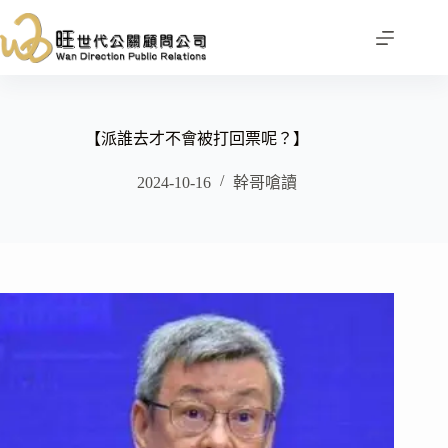
跳
至
主
要
內
容
【派誰去才不會被打回票呢？】
2024-10-16
幹哥嗆讀