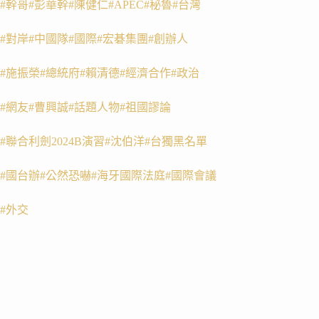
#幹哥
#彭華幹
#陳健仁
#APEC
#秘魯
#台灣
#對岸
#中國隊
#國際
#宏碁集團
#創辦人
#施振榮
#總統府
#賴清德
#經濟合作
#政治
#網友
#曹興誠
#話題人物
#祖國謬論
#聯合利劍2024B演習
#沈伯洋
#台獨黑名單
#國台辦
#公然恐嚇
#海牙國際法庭
#國際會議
#外交