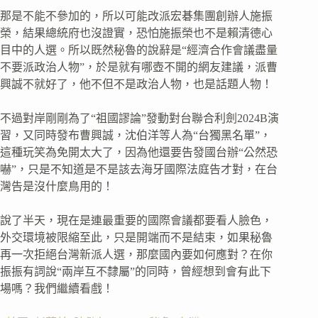
那是不能不參加的，所以可能改派宏碁集團創辦人施振
榮，結果總統府也沒證實，恐怕施振榮也不是賴清德心
目中的人選。所以既然秘魯的說辭是“經濟合作會議盡量
不要派政治人物”，於是就有哪壺不開的網友建議，派曹
興誠不就好了，他不但不是政治人物，也是話題人物！
不過對岸剛剛為了“祖國謬論”發動對台聯合利劍2024B演
習，又同時發布曹興誠，沈伯洋等人為“台獨黑名單”，
這種玩笑為免開太大了，因為他還要告發國台辦“公然恐
嚇”，只是不知道是不是該去海牙國際法庭告才對，在台
灣告是沒什麼鳥用的！
說了半天，現在是連最重要的國際會議都要看人臉色，
外交環境被限縮至此，只是開端而不是結束，如果秘魯
再一次拒絕台灣新派人選，那麼國內要如何應對？在你
振振有詞說“兩岸互不隸屬”的同時，曾經想到會有此下
場嗎？我們繼續看戲！