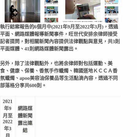
執行結案
報告
的
6
個月中
(2021
年
9
月至
2022
年
3
月
)
，透過
平面、網路媒體報導新聞事件，旺世代
安排
余律師接受
記者提問，對相關新聞內容提供法律觀點與意見，共
3
則
平面媒體、
41
則網路媒體新聞露出。
另外，除了法律觀點外，也將余律師對
包括運動、美
食、健康、
保養、香氛手作蠟燭、
韓國道地ＫＣＣＡ香
氛
蠟燭、
apoo
美容油保養品
等
生活
點滴內容
，
透過不同
部落
格
分享共
600
則。
2021
年9
網路媒
月至
體新聞
2022
露出連
年3
結
月