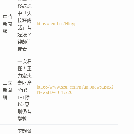
移送途
中「失
中時
控狂講
https://reurl.cc/Nloyjn
新聞
話」有
網
違法？
律師這
樣看
一次看
懂！王
力宏夫
三立
妻財產
https://www.setn.com/m/ampnews.aspx?
新聞
分配
NewsID=1045226
網
1+1除
以2原
則仍有
變數
李靚蕾