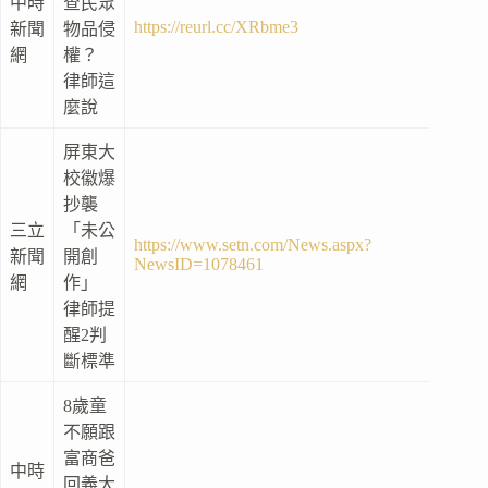
中時
查民眾
https://reurl.cc/XRbme3
新聞
物品侵
網
權？
律師這
麼說
屏東大
校徽爆
抄襲
三立
「未公
https://www.setn.com/News.aspx?
新聞
開創
NewsID=1078461
網
作」
律師提
醒2判
斷標準
8歲童
不願跟
富商爸
中時
回義大