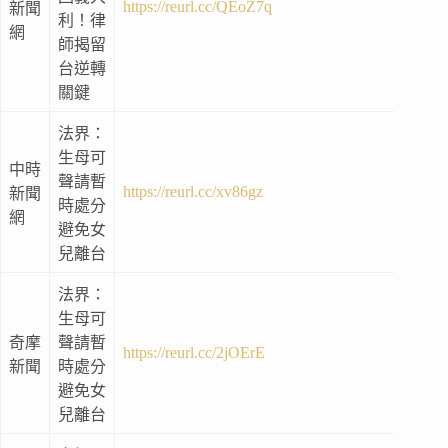
https://reurl.cc/QEoZ7q
新聞
利！律
網
師揭留
台逆轉
關鍵
法界：
生母可
中時
聲請暫
https://reurl.cc/xv86gz
新聞
時處分
網
避免女
兒離台
法界：
生母可
奇摩
聲請暫
https://reurl.cc/2jOErE
新聞
時處分
避免女
兒離台