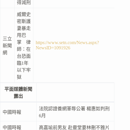
得減刑
威爾史
密斯護
妻暴走
甩巴
三立
掌 律
https://www.setn.com/News.aspx?
新聞
NewsID=1091926
師：在
網
台恐面
臨1年
以下牢
獄
平面媒體新聞
露出
法院認證養網軍辱公署 楊惠如判刑
中國時報
6月
中國時報
高嘉瑜前男友 赴靈堂要林刪不雅片