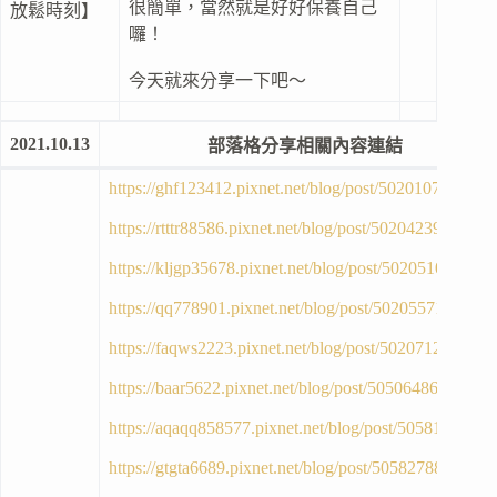
很簡單，當然就是好好保養自己
放鬆時刻】
囉！
今天就來分享一下吧～
2021.10.13
部落格分享相關內容連結
https://ghf123412.pixnet.net/blog/post/50201074
https://rtttr88586.pixnet.net/blog/post/50204239
https://kljgp35678.pixnet.net/blog/post/50205106
https://qq778901.pixnet.net/blog/post/50205571
https://faqws2223.pixnet.net/blog/post/50207128
https://baar5622.pixnet.net/blog/post/50506486
https://aqaqq858577.pixnet.net/blog/post/50581936
https://gtgta6689.pixnet.net/blog/post/50582788