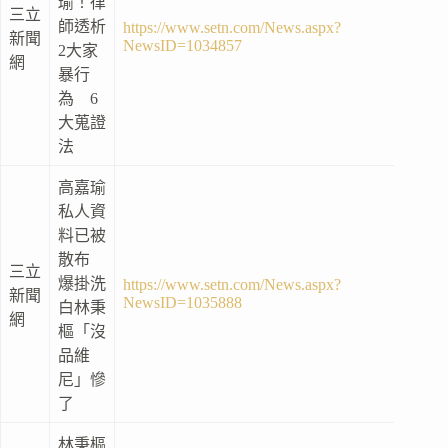
瑜！律
三立
師透析
https://www.setn.com/News.aspx?
新聞
NewsID=1034857
2大家
網
暴行
為 6
大蒐證
法
高嘉瑜
私人資
料已被
散布
三立
爆掛洗
https://www.setn.com/News.aspx?
新聞
NewsID=1035888
白林秉
網
樞「沒
品維
尼」慘
了
林秉樞