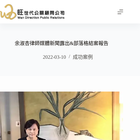
跳
至
主
要
內
容
余淑杏律師媒體新聞露出&部落格結案報告
2022-03-10
成功案例