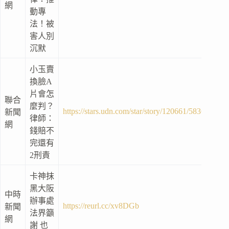
網
動專
法！被
害人別
沉默
小玉賣
換臉A
片會怎
聯合
麼判？
https://stars.udn.com/star/story/120661/5836751
新聞
律師：
網
錢賠不
完還有
2刑責
卡神抹
黑大阪
中時
辦事處
https://reurl.cc/xv8DGb
新聞
法界籲
網
謝 也