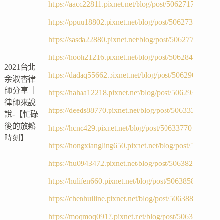
https://aacc22811.pixnet.net/blog/post/50627173
https://ppuu18802.pixnet.net/blog/post/50627359
https://sasda22880.pixnet.net/blog/post/50627734
https://hooh21216.pixnet.net/blog/post/50628427
2021台北
https://dadaq55662.pixnet.net/blog/post/50629084
余淑杏律
師分享 ｜
https://hahaa12218.pixnet.net/blog/post/50629384
律師來說
https://deeds88770.pixnet.net/blog/post/50633389
說-【忙碌
後的放鬆
https://hcnc429.pixnet.net/blog/post/50633770
時刻】
https://hongxiangling650.pixnet.net/blog/post/5063792
https://hu0943472.pixnet.net/blog/post/50638297
https://hulifen660.pixnet.net/blog/post/50638582
https://chenhuiline.pixnet.net/blog/post/50638810
https://moqmoq0917.pixnet.net/blog/post/50639053