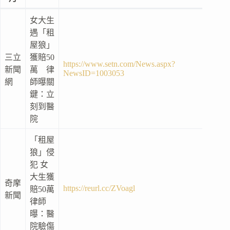
女大生
遇「租
屋狼」
三立
獲賠50
https://www.setn.com/News.aspx?
新聞
萬 律
NewsID=1003053
網
師曝關
鍵：立
刻到醫
院
「租屋
狼」侵
犯 女
大生獲
奇摩
https://reurl.cc/ZVoagl
賠50萬
新聞
律師
曝：醫
院驗傷