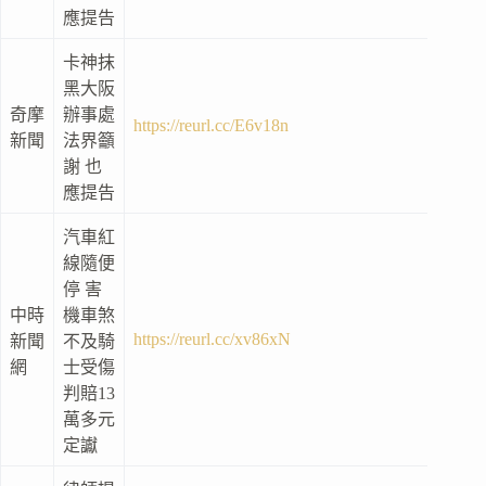
應提告
卡神抹
黑大阪
奇摩
辦事處
https://reurl.cc/E6v18n
新聞
法界籲
謝 也
應提告
汽車紅
線隨便
停 害
中時
機車煞
https://reurl.cc/xv86xN
新聞
不及騎
網
士受傷
判賠13
萬多元
定讞