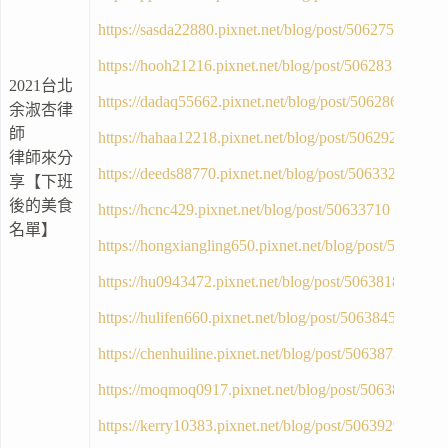
https://sasda22880.pixnet.net/blog/post/50627518
https://hooh21216.pixnet.net/blog/post/50628310
2021台北
https://dadaq55662.pixnet.net/blog/post/50628622
余淑杏律
師
https://hahaa12218.pixnet.net/blog/post/50629240
律師來分
https://deeds88770.pixnet.net/blog/post/50633278
享【下班
後的美食
https://hcnc429.pixnet.net/blog/post/50633710
名單】
https://hongxiangling650.pixnet.net/blog/post/5063782
https://hu0943472.pixnet.net/blog/post/50638186
https://hulifen660.pixnet.net/blog/post/50638453
https://chenhuiline.pixnet.net/blog/post/50638735
https://moqmoq0917.pixnet.net/blog/post/50638993
https://kerry10383.pixnet.net/blog/post/50639296