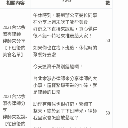
相關內容
數
午休時刻，聽到辦公室幾位同事
在分享上週末吃了哪些美食
2021台北余
好奇之下直接來踩點，真心覺得
淑杏律師
很不錯～特地來推薦給大家！
50
律師來分享
【下班後的
如果你也在找下班後、休假時的
美食名單】
聚餐好去處
今天這篇千萬別錯過啊！
台北余淑杏律師來分享律師的大
小事，這樣緊鑼密鼓的忙碌，就
是律師的日常
2021台北余
淑杏律師分
助理有時候也很好奇，緊繃了一
享
整天，終於到了下班時光，律師
50
律師來說說-
我回家會怎麼放鬆呢？
【忙碌後的