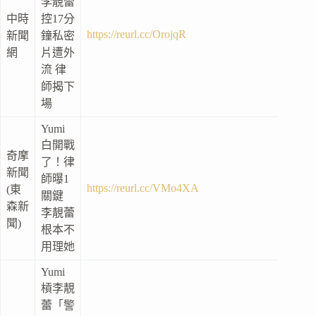
李靚蕾
中時
控17分
https://reurl.cc/OrojqR
新聞
鐘私密
網
片遭外
流 律
師揭下
場
Yumi
白開戰
奇摩
了！律
新聞
師曝1
https://reurl.cc/VMo4XA
(東
關鍵
森新
李靚蕾
聞)
根本不
用理她
Yumi
槓李靚
蕾「警