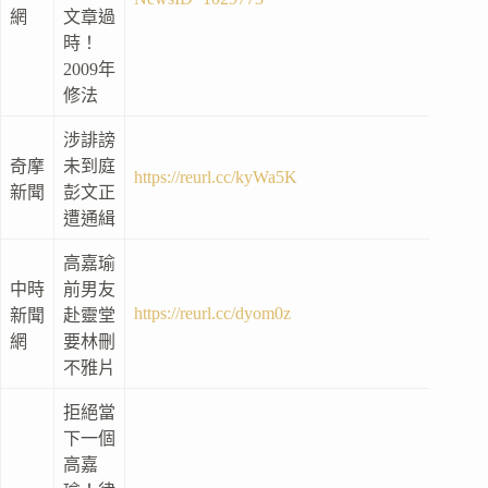
網
文章過
時！
2009年
修法
涉誹謗
奇摩
未到庭
https://reurl.cc/kyWa5K
新聞
彭文正
遭通緝
高嘉瑜
中時
前男友
https://reurl.cc/dyom0z
新聞
赴靈堂
網
要林刪
不雅片
拒絕當
下一個
高嘉