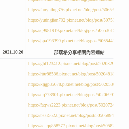
https://fanyuting376.pixnet.net/blog/post/50653180
https://yutingjian702.pixnet.net/blog/post/50757757
https://q9981919.pixnet.net/blog/post/50653615
https://ppa198399.pixnet.net/blog/post/50654434
2021.10.20
部落格分享相關內容連結
https://ghf123412.pixnet.net/blog/post/50203297
https://rtttr88586.pixnet.net/blog/post/50204818
https://kljgp35678.pixnet.net/blog/post/50205361
https://qq778901.pixnet.net/blog/post/50206993
https://faqws2223.pixnet.net/blog/post/50207242
https://baar5622.pixnet.net/blog/post/50506894
https://aqaqq858577.pixnet.net/blog/post/50582392