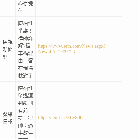
心存僥
倖
陳柏惟
爭議！
律師詳
民視
解2種
https://www.setn.com/News.aspx?
新聞
NewsID=1009723
車禍理
網
由 留
在現場
就對了
陳柏惟
肇逃獲
判緩刑
有前
蘋果
https://reurl.cc/E6v8d0
提 律
日報
師：遇
事故停