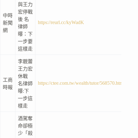
與王力
宏停戰
中時
後 名
https://reurl.cc/kyWadK
新聞
律師
網
曝：下
一步要
這樣走
李靚蕾
王力宏
休戰
工商
https://ctee.com.tw/wealth/tutor/568570.html
名律師
時報
曝:下
一步這
樣走
酒駕奪
命卻極
少「殺