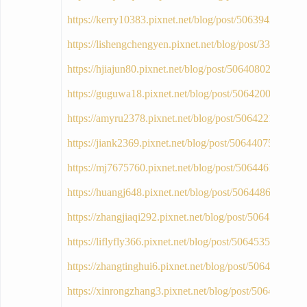
https://kerry10383.pixnet.net/blog/post/50639422
https://lishengchengyen.pixnet.net/blog/post/33392794
https://hjiajun80.pixnet.net/blog/post/50640802
https://guguwa18.pixnet.net/blog/post/50642005
https://amyru2378.pixnet.net/blog/post/50642218
https://jiank2369.pixnet.net/blog/post/50644075
https://mj7675760.pixnet.net/blog/post/50644612
https://huangj648.pixnet.net/blog/post/50644861
https://zhangjiaqi292.pixnet.net/blog/post/50645170
https://liflyfly366.pixnet.net/blog/post/50645350
https://zhangtinghui6.pixnet.net/blog/post/50645665
https://xinrongzhang3.pixnet.net/blog/post/50646241