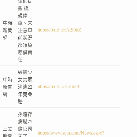
律師提
醒 違
規停
中時
車、未
https://reurl.cc/A2l0nZ
新聞
注意車
網
前狀況
都須負
賠償責
任
絞殺少
中時
女焚屍
https://reurl.cc/Llo6j9
新聞
逍遙22
網
年竟免
賠
孫道存
病逝75
三立
億官司
https://www.setn.com/News.aspx?
新聞
未了