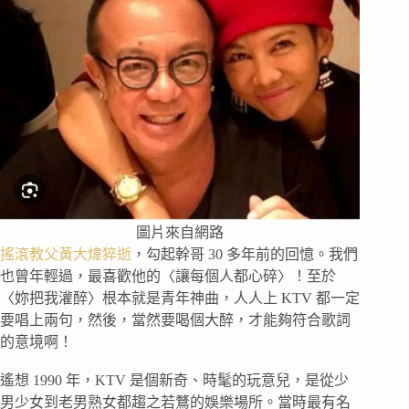
圖片來自網路
搖滾教父黃大煒猝逝
，勾起幹哥 30 多年前的回憶。我們
也曾年輕過，最喜歡他的〈讓每個人都心碎〉！至於
〈妳把我灌醉〉根本就是青年神曲，人人上 KTV 都一定
要唱上兩句，然後，當然要喝個大醉，才能夠符合歌詞
的意境啊！
遙想 1990 年，KTV 是個新奇、時髦的玩意兒，是從少
男少女到老男熟女都趨之若鶩的娛樂場所。當時最有名