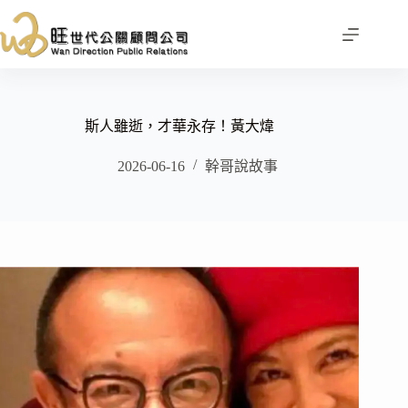
跳
至
主
要
內
容
斯人雖逝，才華永存！黃大煒
2026-06-16
幹哥說故事