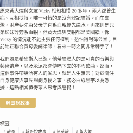
原來黃大煒與女友 Vicky 相知相惜 20 多年，兩人都曾生
病、互相扶持，唯一可惜的是沒有登記結婚。而在臺
灣，財產要先由父母等直系血親優先繼承，再來則是兄
弟姊妹等旁系血親。但黃大煒與雙親都是美國籍，像
Vicky 的情況能不能主張任何權利，恐怕得對簿公堂；目
前她正聯合黃母委請律師，看來一時之間非常棘手了！
我們還是希望斯人已逝，他帶給眾人的是可貴的音樂與
藝術遺產，以及永遠都會傳唱下去的不朽歌曲。然而，
這個事件帶給所有人的省思，就是人生無常；對於關注
自身健康與事先規劃身後之事，務必白紙黑字以為憑
據，這點相當值得眾人思考與警惕！
幹哥說故事
標籤
#
幹哥
#
幹哥說故事
#
彭華幹
#
黃大煒