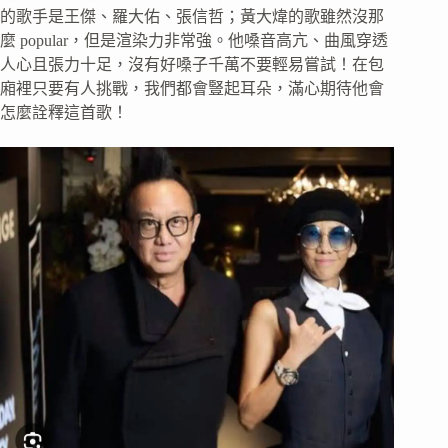
的歌手是王傑、羅大佑、張信哲；黃大煒的歌雖然沒那
麼 popular，但是渲染力非常強。他嗓音高亢、曲風穿透
人心且張力十足，沒有好嗓子千萬不要輕易嘗試！在包
廂裡只要有人挑戰，我們都會豎起耳朵，滿心期待他會
怎麼詮釋這首歌！