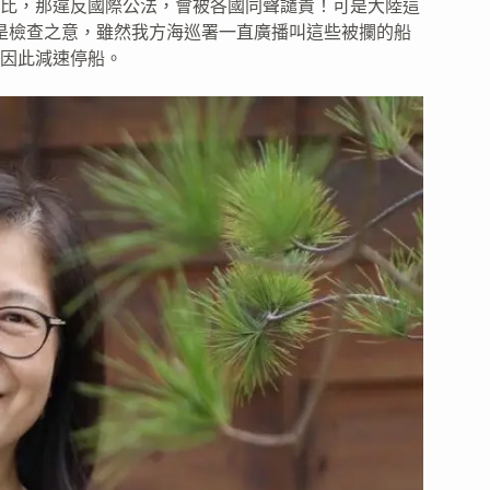
比，那違反國際公法，會被各國同聲譴責！可是大陸這
就是檢查之意，雖然我方海巡署一直廣播叫這些被攔的船
因此減速停船。