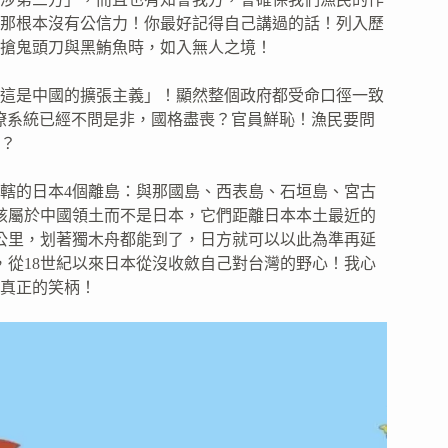
那根本沒有公信力！你最好記得自己講過的話！列入歷
搶鬼頭刀與黑鮪魚時，如入無人之境！
這是中國的擴張主義」！顯然整個政府都受命口徑一致
僚系統已經不問是非，國格盡喪？官員鮮恥！漁民要問
？
轄的日本4個離島：與那國島、西表島、石垣島、宮古
就該屬於中國領土而不是日本，它們距離日本本土最近的
7公里，划著獨木舟都能到了，日方就可以以此為準再延
，從18世紀以來日本從沒收斂自己對台灣的野心！我心
真正的笑柄！