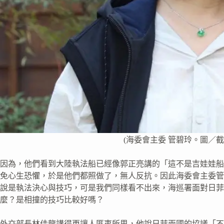
(海委會主委 管碧玲。圖／截自 
因為，他們看到大陸執法船已經像郭正亮講的「這不是吉娃娃船
免心生恐懼，於是他們都照做了，無人反抗。因此海委會主委管
說是執法決心與技巧，可是我們同樣看不出來，海巡署面對日菲
麼？是相撞的技巧比較好嗎？
外交部長林佳龍講得更讓人匪夷所思，他說日菲兩國的協議「不