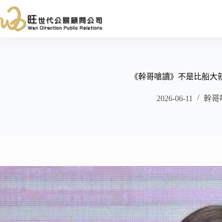
跳
至
主
要
內
容
《幹哥嗆讀》不是比船大
2026-06-11
幹哥