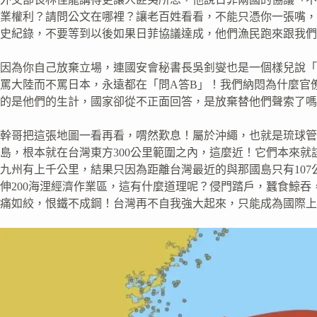
業權利？請問公文在哪裡？讓老百姓看看，不能只憑你一張嘴，
史紀錄，不要等到以後如果日菲協議達成，他們漁民跑來跟我們
因為你自己放棄立場，連國安會秘書長吳釗燮也是一個樣兒說「
罵大陸而不罵日本，永遠都在「問A答B」！我們納悶為什麼官
的是他們的生計，國家卻從不正面回答，是放棄替他們聲索了嗎
幹哥把這張地圖一看再看，喟然歎息！屬於沖繩，也就是琉球管
島，根本就在台灣東方300公里範圍之內，這麼近！它們本來
九州有上千公里，結果只因為距離台灣最近的與那國島只有10
伸200海浬經濟作業區，這有什麼道理呢？侵門踏戶，蠶食鯨吞
痛如絞，恨鐵不成鋼！台灣再不自我強大起來，只能成為國際上