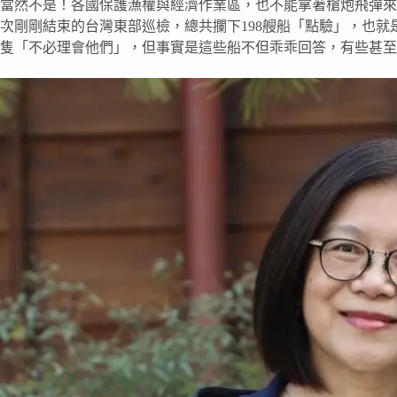
當然不是！各國保護漁權與經濟作業區，也不能拿著槍炮飛彈來
次剛剛結束的台灣東部巡檢，總共攔下198艘船「點驗」，也
隻「不必理會他們」，但事實是這些船不但乖乖回答，有些甚至