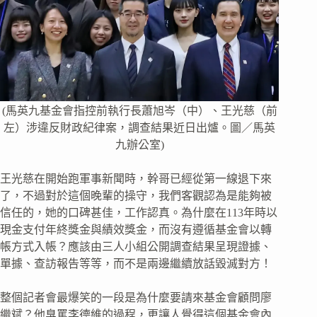
(馬英九基金會指控前執行長蕭旭岑（中）、王光慈（前
左）涉違反財政紀律案，調查結果近日出爐。圖／馬英
九辦公室)
王光慈在開始跑軍事新聞時，幹哥已經從第一線退下來
了，不過對於這個晚輩的操守，我們客觀認為是能夠被
信任的，她的口碑甚佳，工作認真。為什麼在113年時以
現金支付年終獎金與績效獎金，而沒有遵循基金會以轉
帳方式入帳？應該由三人小組公開調查結果呈現證據、
單據、查訪報告等等，而不是兩邊繼續放話毀滅對方！
整個記者會最爆笑的一段是為什麼要請來基金會顧問廖
繼斌？他臭罵李德維的過程，更讓人覺得這個基金會內