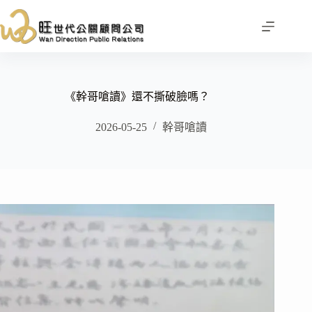
跳
至
主
要
內
容
《幹哥嗆讀》還不撕破臉嗎？
2026-05-25
幹哥嗆讀