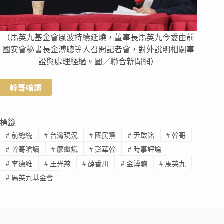
（馬英九基金會風波持續延燒，董事長馬英九今委由前
國安會秘書長金溥聰等人召開記者會，對外說明相關事
證與處理經過。圖／聯合新聞網）
幹哥嗆讀
標籤
#
前總統
#
台灣現況
#
國民黨
#
尹啟銘
#
幹哥
#
幹哥嗆讀
#
廖繼斌
#
彭華幹
#
時事評論
#
李德維
#
王光慈
#
薛香川
#
金溥聰
#
馬英九
#
馬英九基金會