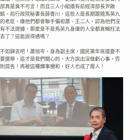
部真是臭不可言！而且三人小組還有前經濟部長尹啟
銘、前行政院秘書長薛香川，這些人是長期跟隨馬英九
的老臣，連他們都會聯手偏袒蕭、王二人，認為他們沒
有不法證據，那麼是不是馬英九身邊的人全都貪贓枉法
去了？這能說得通嗎？
不如歸去吧！蕭旭岑，身為副主席，國民黨年底還要不
要選舉，這才是我們關心的，大方說出沒做虧心事，否
則提告！再被這種爛事攪和，好人也成了廢人！