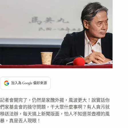
加入為 Google 偏好來源
記者會開完了，仍然是家醜外揚，風波更大！說實話你
們家基金會的操守問題，干大眾什麼事啊？有人貪污就
移送法辦，每天搞上新聞版面，怕人不知道茶壺裡的風
暴，真是丟人現眼！