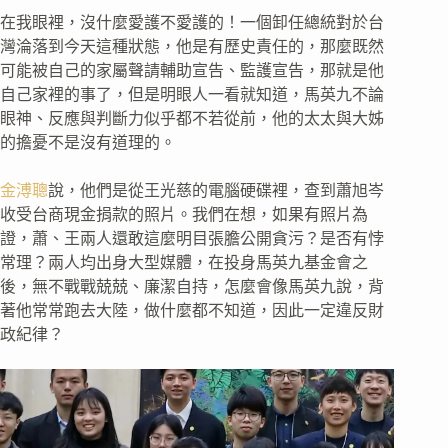
在我眼裡，沒什麼愛護不愛護的！一個卸任總統對於台
灣淪落到今天這種狀態，他是有歷史責任的，那麼既然
可能被自己的家屬聲請輔助宣告、監護宣告，那就是他
自己家裡的事了，但是明眼人一看就知道，馬英九不論
眼神、反應與判斷力似乎都不若從前，他的太太與大姊
的擔憂不是沒有道理的。
金溥聰
說，他們是從王光慈的電腦硬碟裡，查到蕭旭岑
收受台商現金捐款的照片。我們在想，如果有照片為
證，蕭、王兩人還敢這麼明目張膽公開貪污？是否有悖
常理？兩人均出身大型媒體，在投身馬英九基金會之
後，無不戰戰兢兢、廉潔自持，怎麼會像馬英九說，背
著他常常跑去大陸，做什麼都不知道，因此一定違反財
政紀律？