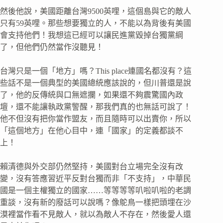
然後他說，美國距離台灣9500英哩，這個島與它的敵人
只有59英哩。那些想要獨立的人，不能以為背後有美國
會支持他們！我想這已經可以讓民進黨毀掉台獨黨綱
了，但他們仍然當作沒聽見！
台灣只是一個「地方」嗎？This place連國名都沒有？這
些話不是一個典型的美國總統應該說的，但川普還是說
了，他的反傳統與口無遮攔，如果還不夠震驚國內政
壇，還不能讓執政黨警醒，那我們真的也無話可說了！
他不但沒有把你當作盟友，而且隨時可以出賣你，所以
「這個地方」在他心目中，連「國家」的定義都談不
上！
賴清德與外交部仍然堅持，美國對台立場完全沒有改
變，沒有答應習近平反對台獨而非「不支持」，中華民
國是一個主權獨立的國家……等等等等叭啦叭啦的老調
重談，沒有新的廢話可以說嗎？像鴕鳥一樣把頭埋在沙
漠裡當作看不見敵人，就以為敵人不存在，然後愛人還