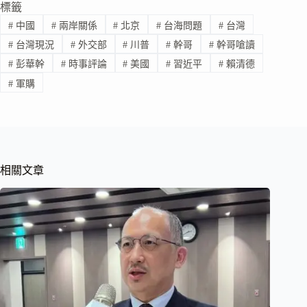
標籤
#
中國
#
兩岸關係
#
北京
#
台海問題
#
台灣
#
台灣現況
#
外交部
#
川普
#
幹哥
#
幹哥嗆讀
#
彭華幹
#
時事評論
#
美國
#
習近平
#
賴清德
#
軍購
相關文章