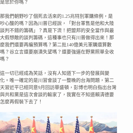
是忠於你嗎？
那我們朝野吵了個死去活來的1.25兆特別軍購條例，是
吵心酸的嗎？因為川普已經說，「對台軍售是他和大陸
談判不錯的籌碼」？真是下流！把盟邦的安全當作與最
大假想敵的談判籌碼，這種事也只有川普做得出來！那
麼我們還要再編預算嗎？第二批140億美元軍購還算數
嗎？谷立言還要崩潰失望嗎？還要強逼在野黨照單全收
嗎？
這一切已經成為笑話，沒有人知道下一步的發展與變
化。唯一確定的是川習會談了一整晚的台海問題，第二
天習近平已經同意9月回訪華盛頓，彭博也明白指出台灣
與共和黨是這次會談的輸家了，我實在不知道賴清德要
怎麼再假裝下去了！