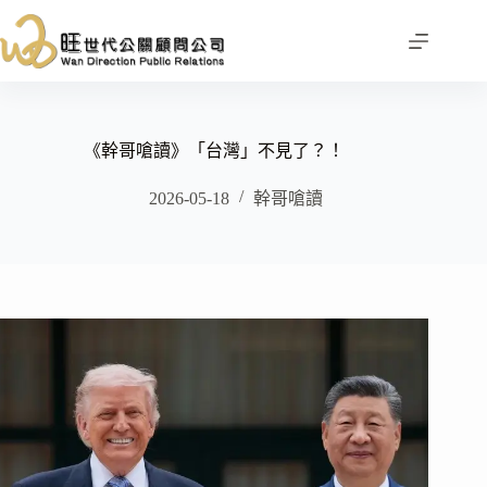
跳
至
主
要
內
容
《幹哥嗆讀》「台灣」不見了？！
2026-05-18
幹哥嗆讀