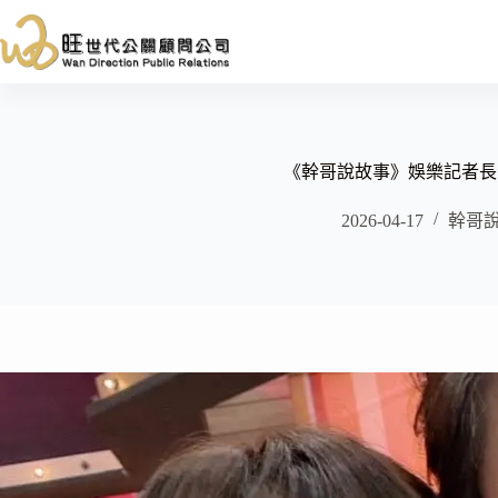
跳
至
主
要
內
容
《幹哥說故事》娛樂記者長
2026-04-17
幹哥