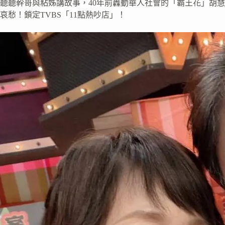
聽聽幹哥與粘姊講故事，40年前轟動華人社會的「霸王花」胡
哀愁！鎖定TVBS「11點熱吵店」！