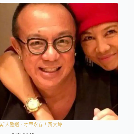
斯人雖逝，才華永存！黃大煒