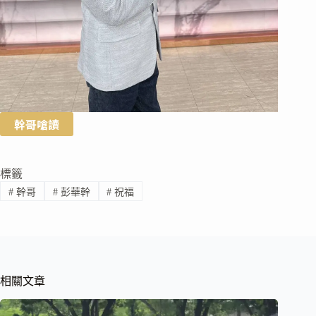
幹哥嗆讀
標籤
#
幹哥
#
彭華幹
#
祝福
相關文章