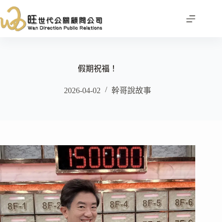
跳
至
主
要
內
容
假期祝福！
2026-04-02
幹哥說故事