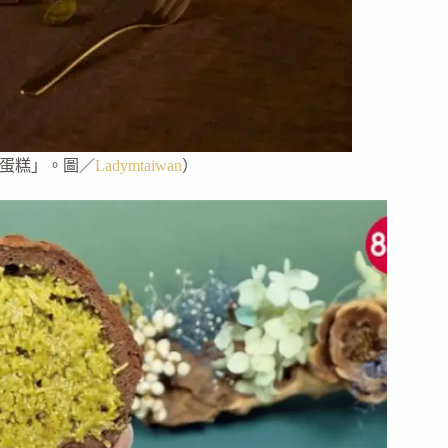
層蛋糕」。圖／
Ladymtaiwan
）