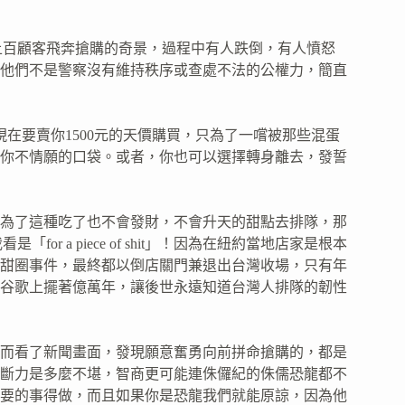
上百顧客飛奔搶購的奇景，過程中有人跌倒，有人憤怒
他們不是警察沒有維持秩序或查處不法的公權力，簡直
現在要賣你1500元的天價購買，只為了一嚐被那些混蛋
你不情願的口袋。或者，你也可以選擇轉身離去，發誓
為了這種吃了也不會發財，不會升天的甜點去排隊，那
我看是「for a piece of shit」！因為在紐約當地店家是根本
甜圈事件，最終都以倒店關門兼退出台灣收場，只有年
谷歌上擺著億萬年，讓後世永遠知道台灣人排隊的韌性
而看了新聞畫面，發現願意奮勇向前拼命搶購的，都是
斷力是多麼不堪，智商更可能連侏儸紀的侏儒恐龍都不
要的事得做，而且如果你是恐龍我們就能原諒，因為他