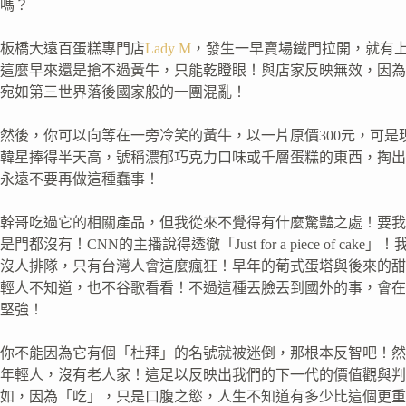
嗎？
板橋大遠百蛋糕專門店
Lady M
，發生一早賣場鐵門拉開，就有
這麼早來還是搶不過黃牛，只能乾瞪眼！與店家反映無效，因為
宛如第三世界落後國家般的一團混亂！
然後，你可以向等在一旁冷笑的黃牛，以一片原價300元，可是
韓星捧得半天高，號稱濃郁巧克力口味或千層蛋糕的東西，掏出
永遠不要再做這種蠢事！
幹哥吃過它的相關產品，但我從來不覺得有什麼驚豔之處！要我
是門都沒有！CNN的主播說得透徹「Just for a piece of cake」！
沒人排隊，只有台灣人會這麼瘋狂！早年的葡式蛋塔與後來的甜
輕人不知道，也不谷歌看看！不過這種丟臉丟到國外的事，會在
堅強！
你不能因為它有個「杜拜」的名號就被迷倒，那根本反智吧！然
年輕人，沒有老人家！這足以反映出我們的下一代的價值觀與判
如，因為「吃」，只是口腹之慾，人生不知道有多少比這個更重