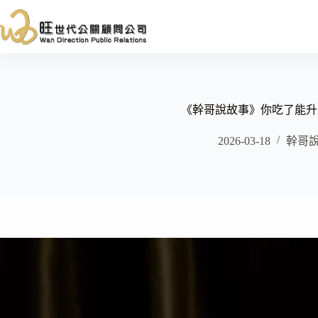
跳
至
主
要
內
容
《幹哥說故事》你吃了能升
2026-03-18
幹哥