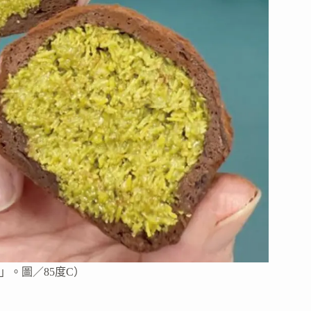
」。圖／85度C）