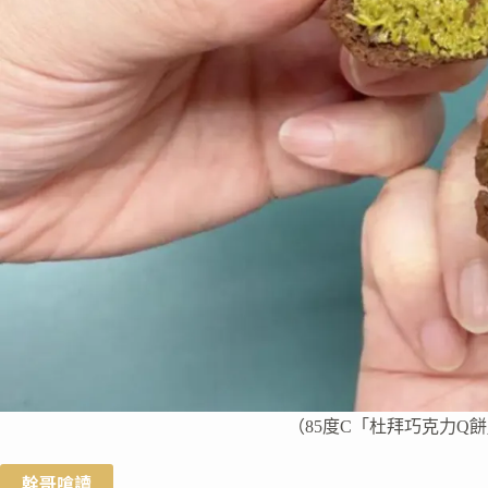
（85度C「杜拜巧克力Q餅
幹哥嗆讀