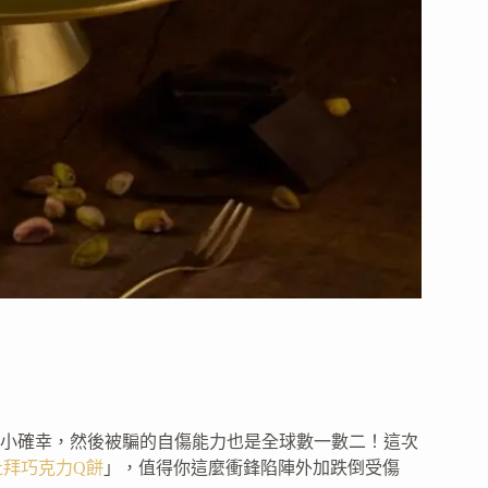
小確幸，然後被騙的自傷能力也是全球數一數二！這次
杜拜巧克力Q餅
」，值得你這麼衝鋒陷陣外加跌倒受傷