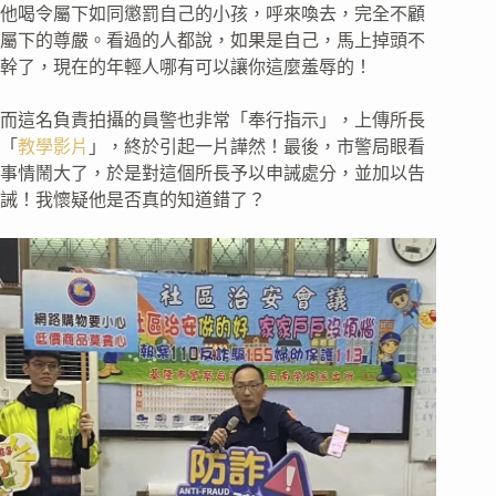
他喝令屬下如同懲罰自己的小孩，呼來喚去，完全不顧
屬下的尊嚴。看過的人都說，如果是自己，馬上掉頭不
幹了，現在的年輕人哪有可以讓你這麼羞辱的！
而這名負責拍攝的員警也非常「奉行指示」，上傳所長
「
教學影片
」，終於引起一片譁然！最後，市警局眼看
事情鬧大了，於是對這個所長予以申誡處分，並加以告
誡！我懷疑他是否真的知道錯了？