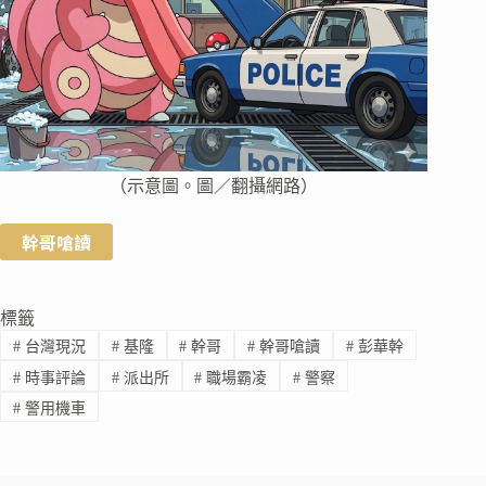
（示意圖。圖／翻攝網路）
幹哥嗆讀
標籤
#
台灣現況
#
基隆
#
幹哥
#
幹哥嗆讀
#
彭華幹
#
時事評論
#
派出所
#
職場霸凌
#
警察
#
警用機車