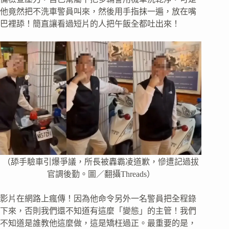
他竟然把不洗車警員叫來，然後用手指抹一遍，放在嘴
巴裡舔！簡直讓看過短片的人把午飯全都吐出來！
（舔手驗車引爆爭議，所長被轟霸凌道歉，慘遭記過拔
官調後勤。圖／翻攝Threads）
影片在網路上瘋傳！因為他命令另外一名警員把全程錄
下來，否則我們還不知道有這麼「變態」的主管！我們
不知道是誰教他這麼做，這是矯枉過正。最重要的是，