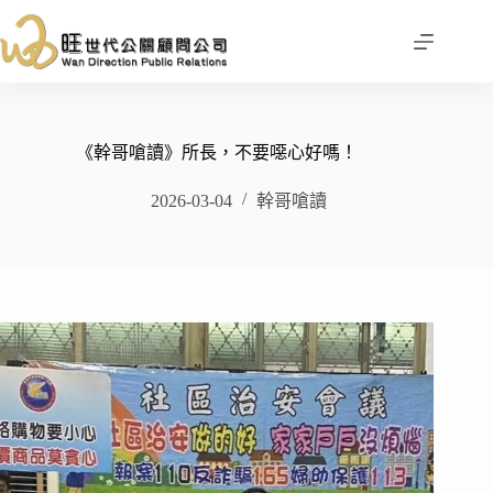
跳
至
主
要
內
容
《幹哥嗆讀》所長，不要噁心好嗎！
2026-03-04
幹哥嗆讀