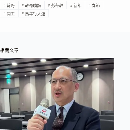
#
幹哥
#
幹哥嗆讀
#
彭華幹
#
新年
#
春節
#
開工
#
馬年行大運
相關文章