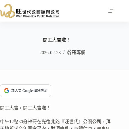
跳
至
主
要
內
容
開工大吉啦！
2026-02-23
幹哥專欄
加入為 Google 偏好來源
開工大吉，開工大吉啦！
中午12點30分幹哥在光復北路『旺世代』公關公司，拜
天地祈求今年闔家平安、財源廣進、身體健康、事事如