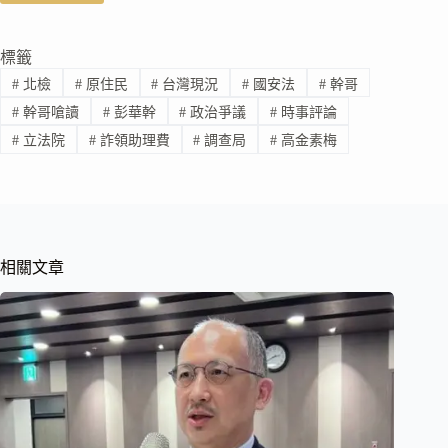
標籤
#
北檢
#
原住民
#
台灣現況
#
國安法
#
幹哥
#
幹哥嗆讀
#
彭華幹
#
政治爭議
#
時事評論
#
立法院
#
詐領助理費
#
調查局
#
高金素梅
相關文章