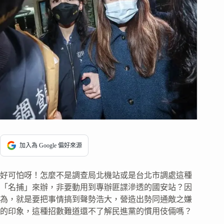
加入為 Google 偏好來源
好可怕呀！怎麼不是調查局北機站或是台北市調處這種
「名捕」來辦，非要動用到專辦匪諜滲透的國安站？因
為，就是要把事情搞到聲勢浩大，營造出勢同通敵之嫌
的印象，這種招數難道還不了解民進黨的慣用伎倆嗎？