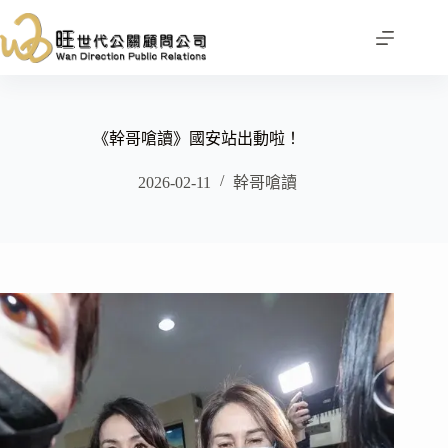
跳
至
主
要
內
容
《幹哥嗆讀》國安站出動啦！
2026-02-11
幹哥嗆讀