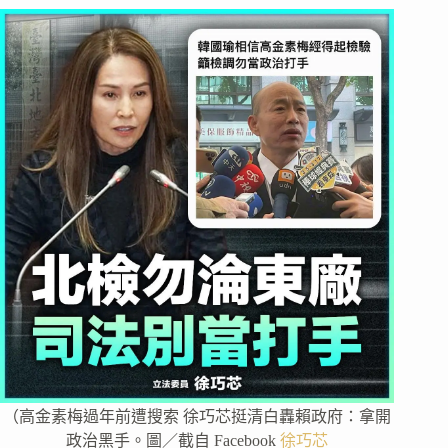
（高金素梅過年前遭搜索 徐巧芯挺清白轟賴政府：拿開
政治黑手。圖／截自 Facebook
徐巧芯