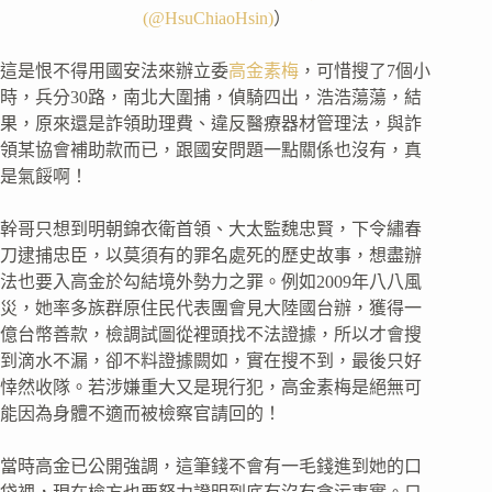
(@HsuChiaoHsin)
）
這是恨不得用國安法來辦立委
高金素梅
，可惜搜了7個小
時，兵分30路，南北大圍捕，偵騎四出，浩浩蕩蕩，結
果，原來還是詐領助理費、違反醫療器材管理法，與詐
領某協會補助款而已，跟國安問題一點關係也沒有，真
是氣餒啊！
幹哥只想到明朝錦衣衛首領、大太監魏忠賢，下令繡春
刀逮捕忠臣，以莫須有的罪名處死的歷史故事，想盡辦
法也要入高金於勾結境外勢力之罪。例如2009年八八風
災，她率多族群原住民代表團會見大陸國台辦，獲得一
億台幣善款，檢調試圖從裡頭找不法證據，所以才會搜
到滴水不漏，卻不料證據闕如，實在搜不到，最後只好
悻然收隊。若涉嫌重大又是現行犯，高金素梅是絕無可
能因為身體不適而被檢察官請回的！
當時高金已公開強調，這筆錢不會有一毛錢進到她的口