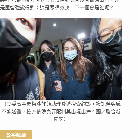
袋裡，現在檢方也要努力證明到底有沒有貪污事實。只
是羅智強說得對：這是寒蟬效應！下一個會是誰呢？
（立委高金素梅涉詐領助理費遭搜索約談，複訊時突感
不適送醫，檢方依涉貪罪限制其出境出海。圖／聯合新
聞網）
幹哥嗆讀